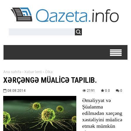
Ana səhifə
›
Xəbər lenti
›
Ölkə
XƏRÇƏNGƏ MÜALİCƏ TAPILIB.
08.08.2014
2191
0.0
0
Əməliyyat və
Şüalanma
edilmədən xərçəng
xəstəliyini müalicə
etmək mümkün