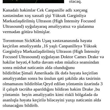
olacaq.
Kanadalı həkimlər Cek Canpanille adlı xərçəng
xəstəsindən xoş xassəli şişi Yüksək Gərginliyə
Mərkəzləşdirilmiş Ultrason (High İntensity Focused
Ultrasound) uyğulayaraq əməliyyatsız və şüalanma
vermədən götürə bilmişlər.
Torontonun SickKids Uşaq xəstəxanasında həyata
keçirilən əməliyyatda ,16 yaşlı Canpanilleyə Yüksək
Gərginliyə Mərkəzləşdirilmiş Ultrason (High İntensity
Focused Ultrasound) uyğulayan Doktor Cames Drake və
həkilər heyəti,4 həftə davam edən müalicə seansindan
sonra müsbət nəticənin əldə olunduğunu
bildiriblər.Şimali Amerikada ilk dəfə həyata keçirilən
əməliyyatdan sonra bu üsulun qəti şəkildə əks təsirinin
olmamasını bildiriblər.Qeyd edilən yöntəmin üzərində 3
il çalışıb təcrübə aparıldığını bildirən həkim Drake ,bu
yöntəmin beyin əməliyyatlrı kimi riskli bölgələdə də
asanlıqla həyata keçirilə biləcəyini yaxşı nəticənin əldə
olunacağını bildirib.