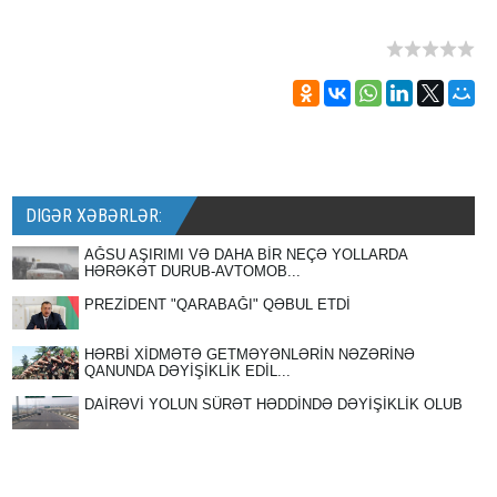
DIGƏR XƏBƏRLƏR:
AĞSU AŞIRIMI VƏ DAHA BİR NEÇƏ YOLLARDA
HƏRƏKƏT DURUB-AVTOMOB...
PREZİDENT "QARABAĞI" QƏBUL ETDİ
HƏRBİ XİDMƏTƏ GETMƏYƏNLƏRİN NƏZƏRİNƏ
QANUNDA DƏYİŞİKLİK EDİL...
DAİRƏVİ YOLUN SÜRƏT HƏDDİNDƏ DƏYİŞİKLİK OLUB