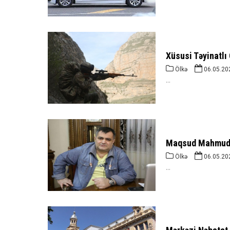
Xüsusi Təyinatlı 
Ölkə
06.05.20
...
Maqsud Mahmud
Ölkə
06.05.20
...