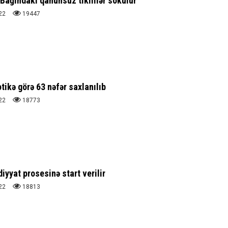
Bağındakı qanunsuz tikililər sökülür
22
19447
ikə görə 63 nəfər saxlanılıb
22
18773
diyyat prosesinə start verilir
22
18813