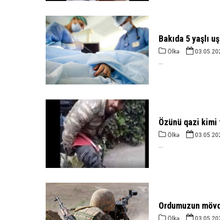
Bakıda 5 yaşlı uş
Ölkə
03.05.20
...
Özünü qazi kimi 
Ölkə
03.05.20
...
Ordumuzun mövqe
Ölkə
03.05.20