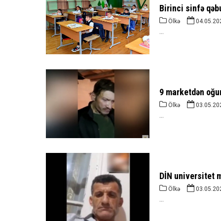
Birinci sinfə qəb
Ölkə
04.05.20
...
9 marketdən oğur
Ölkə
03.05.20
...
DİN universitet m
Ölkə
03.05.20
...