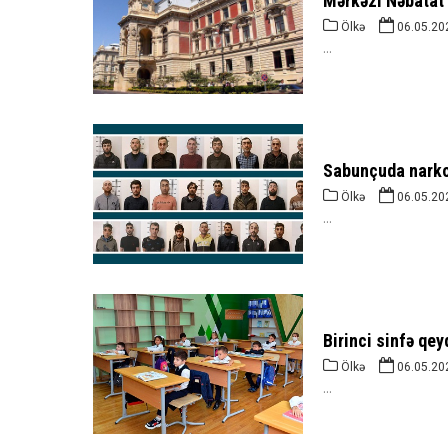
Mərkəzi Nəbatat 
Ölkə
06.05.20
...
Sabunçuda narkot
Ölkə
06.05.20
...
Birinci sinfə qey
Ölkə
06.05.20
...