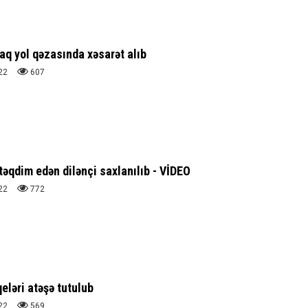
aq yol qəzasında xəsarət alıb
22
607
təqdim edən dilənçi saxlanılıb - VİDEO
22
772
ləri atəşə tutulub
22
569