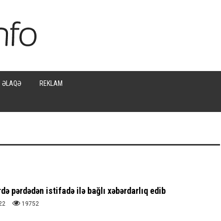
ƏLAQƏ
REKLAM
ə pərdədən istifadə ilə bağlı xəbərdarlıq edib
22
19752