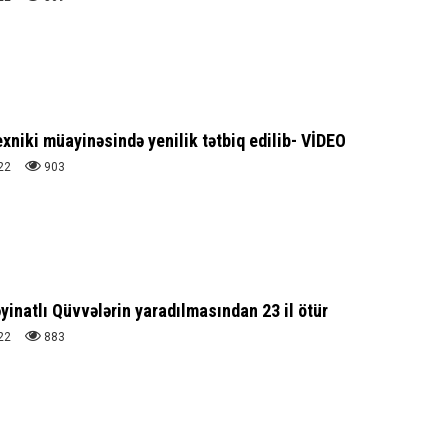
exniki müayinəsində yenilik tətbiq edilib- VİDEO
22
903
yinatlı Qüvvələrin yaradılmasından 23 il ötür
22
883