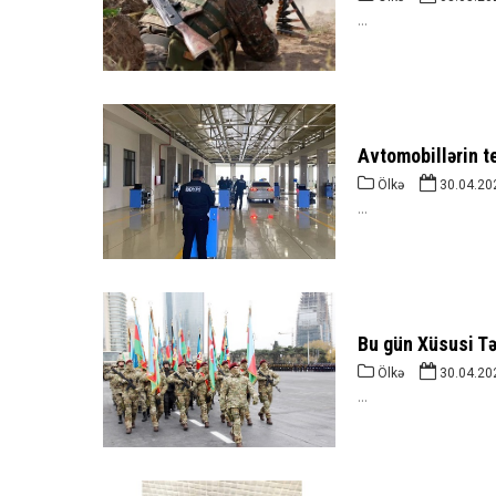
...
Avtomobillərin t
Ölkə
30.04.20
...
Bu gün Xüsusi Tə
Ölkə
30.04.20
...