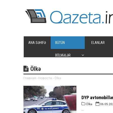
ANA SƏHIFƏ
BÜTÜN
ELANLAR
BÖLMƏLƏR
Ölkə
Главная
›
Новости
›
Ölkə
DYP avtomobillərd
Ölkə
06.05.20
...