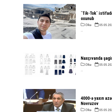
`Tik-Tok` istifad
oxunub
Ölkə
05.05.20
...
Naxçıvanda şagird
Ölkə
05.05.20
...
4000-ə yaxın azər
Novruzov
Ölkə
05.05.20