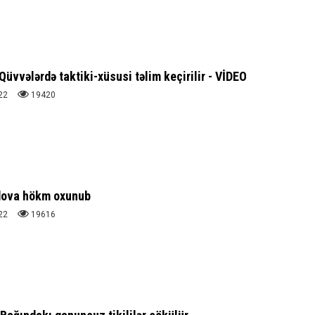
Qüvvələrdə taktiki-xüsusi təlim keçirilir - VİDEO
22
19420
ova hökm oxunub
22
19616