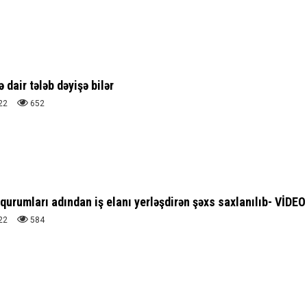
 dair tələb dəyişə bilər
22
652
qurumları adından iş elanı yerləşdirən şəxs saxlanılıb- VİDEO
22
584