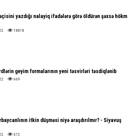
əçisini yazdığı nalayiq ifadələrə görə öldürən şəxsə hökm
22
18818
lərin geyim formalarının yeni təsvirləri təsdiqlənib
22
669
baycanlının itkin düşməsi niyə araşdırılmır? - Siyavuş
22
672