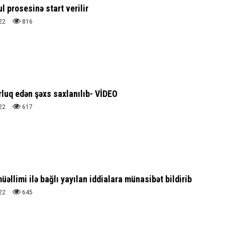
ul prosesinə start verilir
22
816
luq edən şəxs saxlanılıb- VİDEO
22
617
üəllimi ilə bağlı yayılan iddialara münasibət bildirib
22
645