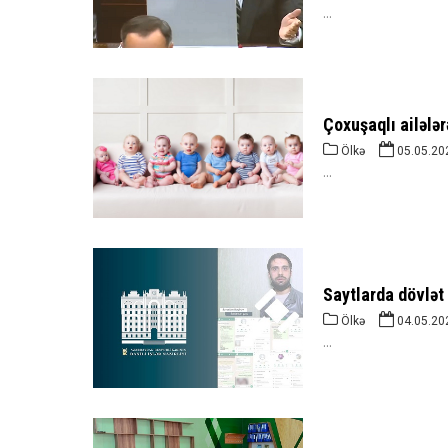
...
Çoxuşaqlı ailələrə
Ölkə
05.05.20
...
Saytlarda dövlət 
Ölkə
04.05.20
...