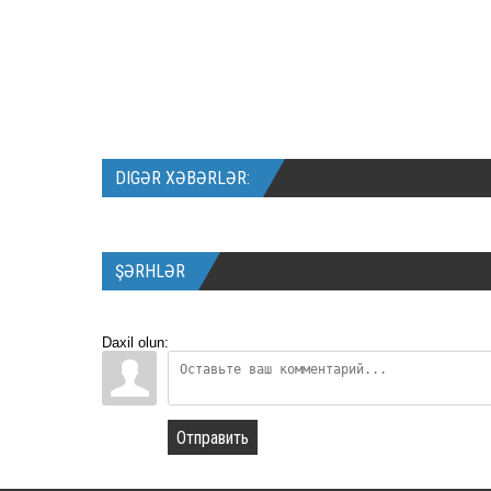
DIGƏR XƏBƏRLƏR:
ŞƏRHLƏR
Daxil olun:
Отправить