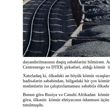
dayandırılmasının dəqiq səbəblərini bilmirəm. An
Centrenergo və DTEK şirkətləri, aldığı kömür ü
Xatırladaq ki, ölkədəki ən böyük kömür ocaqlar
hadisələrin səbəbindən, bölgədəki bir çox kömür 
mədənlərin isə çalıştırılamaması səbəbilə ölkə
Bunun görə Rusiya və Cənubi Afrikadan kömür i
görə, ölkənin kömür ehtiyacının ödənməsi üçün 
tutulmuşdu.