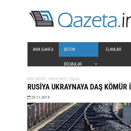
ANA SƏHIFƏ
BÜTÜN
ELANLAR
BÖLMƏLƏR
Ana səhifə
›
Xəbər lenti
›
Dünya
RUSİYA UKRAYNAYA DAŞ KÖMÜR İ
25.11.2014