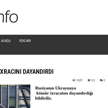
ƏLAQƏ
REKLAM
XRACINI DAYANDIRDI
1687
0.0
0
Rusiyanın Ukraynaya
kömür ixracatını dayandırdığı
bildirilir.