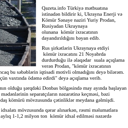
Qazeta.info Türkiyə mətbuatına
istinadən bildirir ki, Ukrayna Enerji və
Kömür Sənaye naziri Yuriy Prodan,
Rusiyadan Ukraynaya
olunana kömür ixracatının
dayandırıldığını bəyan edib.
Rus şirkətlərin Ukraynaya etdiyi
kömür ixracatını 21 Noyabrda
durdurduğu ilə əlaqədar suala açıqlama
verən Prodan, "kömür ixracatının
caq bu səbəblərin iqtisadi motivli olmadığını deyə bilərəm.
çün vaxtında ödəmə edirdi" deyə açıqlama verib.
ının olduğu şərqdəki Donbas bölgəsində may ayında başlayan
mədənlərinin separatçıların nəzarətinə keçməsi, bəzi
də daş kömürü mövzusunda çətinliklər meydana gəlmişdi.
dxalatı mövzusunda qərar alınarkən, rəsmi məlumatlara
aylıq 1-1,2 milyon ton kömür idxal edilməsi nəzərdə