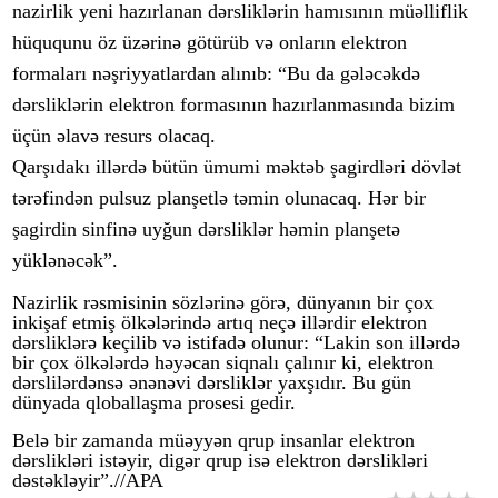
nazirlik yeni hazırlanan dərsliklərin hamısının müəlliflik
hüququnu öz üzərinə götürüb və onların elektron
formaları nəşriyyatlardan alınıb: “Bu da gələcəkdə
dərsliklərin elektron formasının hazırlanmasında bizim
üçün əlavə resurs olacaq.
Qarşıdakı illərdə bütün ümumi məktəb şagirdləri dövlət
tərəfindən pulsuz planşetlə təmin olunacaq. Hər bir
şagirdin sinfinə uyğun dərsliklər həmin planşetə
yüklənəcək”.
Nazirlik rəsmisinin sözlərinə görə, dünyanın bir çox
inkişaf etmiş ölkələrində artıq neçə illərdir elektron
dərsliklərə keçilib və istifadə olunur: “Lakin son illərdə
bir çox ölkələrdə həyəcan siqnalı çalınır ki, elektron
dərslilərdənsə ənənəvi dərsliklər yaxşıdır. Bu gün
dünyada qloballaşma prosesi gedir.
Belə bir zamanda müəyyən qrup insanlar elektron
dərslikləri istəyir, digər qrup isə elektron dərslikləri
dəstəkləyir”.//APA