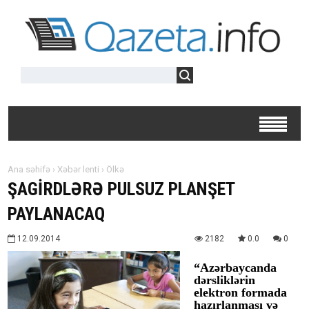
Ana səhifə
›
Xəbər lenti
›
Ölkə
ŞAGİRDLƏRƏ PULSUZ PLANŞET
PAYLANACAQ
12.09.2014
2182
0.0
0
“Azərbaycanda
dərsliklərin
elektron formada
hazırlanması və