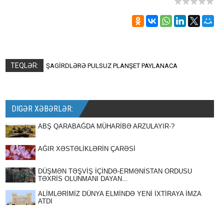
TEQLƏR:
ŞAGİRDLƏRƏ PULSUZ PLANŞET PAYLANACA
DIGƏR XƏBƏRLƏR:
ABŞ QARABAĞDA MÜHARİBƏ ARZULAYIR-?
AĞIR XƏSTƏLİKLƏRİN ÇARƏSİ
DÜŞMƏN TƏŞVİŞ İÇİNDƏ-ERMƏNİSTAN ORDUSU
TƏXRİS OLUNMANI DAYAN...
ALİMLƏRİMİZ DÜNYA ELMİNDƏ YENİ İXTİRAYA İMZA
ATDI