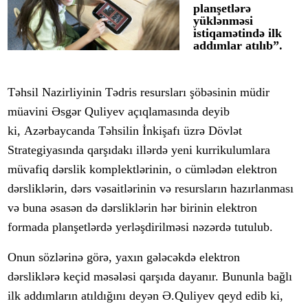
planşetlərə
yüklənməsi
istiqamətində ilk
addımlar atılıb”.
Təhsil Nazirliyinin Tədris resursları şöbəsinin müdir
müavini Əsgər Quliyev
açıqlamasında deyib
ki, Azərbaycanda Təhsilin İnkişafı üzrə Dövlət
Strategiyasında qarşıdakı illərdə yeni kurrikulumlara
müvafiq dərslik komplektlərinin, o cümlədən elektron
dərsliklərin, dərs vəsaitlərinin və resursların hazırlanması
və buna əsasən də dərsliklərin hər birinin elektron
formada planşetlərdə yerləşdirilməsi nəzərdə tutulub.
Onun sözlərinə görə, yaxın gələcəkdə elektron
dərsliklərə keçid məsələsi qarşıda dayanır. Bununla bağlı
ilk addımların atıldığını deyən Ə.Quliyev qeyd edib ki,