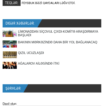
TEQLƏR:
FEYSBUK BƏZİ QAYDALARI LƏĞV ETDİ.
DIGƏR XƏBƏRLƏR:
LİMONADDAN SİÇOVUL ÇIXDI-KOMİTƏ ARAŞDIRMAYA
BAŞLADI
BAKININ MƏRKƏZİNDƏ DAHA BİR YOL BAĞLANACAQ
QIZIL UCUZLAŞDI
AĞALAROV AİLƏSİNDƏ İTKİ
ŞƏRHLƏR
Daxil olun: