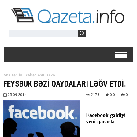
Ana səhifə
›
Xəbər lenti
›
Ölkə
FEYSBUK BƏZİ QAYDALARI LƏĞV ETDİ.
05.09.2014
2178
0.0
0
Facebook gəldiyi
yeni qərarla