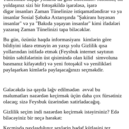
yoldaşınız sizi bir fotoşəkildə işarələsə, işarə
digər insanları Zaman Tünelinize istiqamətləndirər və ya
insanlar Sosial Şəbəkə Axtarışında "Şakiranı bəyənən
insanlar" və ya "Bakıda yaşayan insanlar" kimi ifadələri
yazaraq Zaman Tünelinizi tapa biləcəklər.
Bu gün, özünüz haqda informasiyanı kimlərin göre
bildiyini idarə etməyin ən yaxşı yolu Gizlilik qısa
yollarından istifadə etmək (
Feys
bu
k
internet saytının
bütün səhifələrinin üst qisimində olan kilid simvoluna
basmanız kifayətdir) və yeni fotoşəkil və yenilikləri
paylaşarkən kimlərlə paylaşacağınızı seçməkdir.
Gələcəkdə isə qayda ləğv edilmədən əvvəl bu
məlumatları nəzərdən keçirmək üçün daha çox fürsətiniz
olacaq; sizə
Feys
bu
k
üzərindən xatirladacağıq.
Gizlilik seçim indi nəzərdən keçirmək istəyirsiniz? Edə
biləcəyiniz bir neçə hərəkət:
Keçmişdə paylaşdığınız şeylərin hədəf kütləsini tez