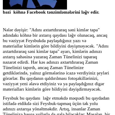
bəzi köhnə Facebook tənzimləmələrini ləğv edir.
Nələr dəyişir: "Adını axtartdıraraq səni kimlər tapa"
adındakı köhnə bir axtarış qaydası ləğv olunacaq, ancaq
bu vəziyyət Feysbukda paylaşdığınız yazı və
materiallar kimlərin göre bildiyini dəyişməyəcək. "Adını
axtartdıraraq səni kimlər tapa" ayarı, kimlərin adınızı
axtarış sahəsinə yazaraq Zaman Tünelinizi taparaq
nəzarət edirdi. Hər kəs adınızı axtartdıraraq Zaman
Tünelinizi tapırdı, ancaq Zaman Tünelinize
getdiklərində, yalnız görmələrinə icazə verdiyiniz şeyləri
görərlər. Bu qaydanın qaldırılması fotoşəkillərinizi,
vəziyyət yeni əlavə etdiyiniz və ya paylaşdığınız digər
materialları kimlərin göre bildiyini dəyişdirməyəcək.
Feys
bu
k
bu qaydanı ləğv etməkdə məqsədi bu qaydadan
istifadə etdikdə sizi
Feys
bu
k
-tapmaq üçün tək yolu
adınızı axtarışa yönəltməkdir. Artıq, insanlar Zaman
Tünelinizə başqa yollarla da gələ biləcəklər: Məsələn, bir