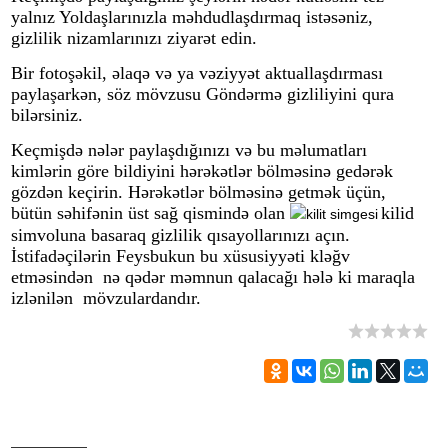
yalnız Yoldaşlarınızla məhdudlaşdırmaq istəsəniz,
gizlilik nizamlarınızı ziyarət edin.
Bir fotoşəkil, əlaqə və ya vəziyyət aktuallaşdırması
paylaşarkən, söz mövzusu Göndərmə gizliliyini qura
bilərsiniz.
Keçmişdə nələr paylaşdığınızı və bu məlumatları
kimlərin göre bildiyini hərəkətlər bölməsinə gedərək
gözdən keçirin. Hərəkətlər bölməsinə getmək üçün,
bütün səhifənin üst sağ qismində olan
kilid
simvoluna basaraq gizlilik qısayollarınızı açın.
İstifadəçilərin
Feysbuk
un bu xüsusiyyəti kləğv
etməsindən nə qədər məmnun qalacağı hələ ki maraqla
izlənilən mövzulardandır.