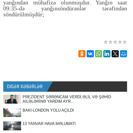
yanğından mühafizə olunmuşdur. Yanğın saat
09:35-də yanğınsöndürənlər tərəfindən
söndürülmüşdür;
DIGƏR XƏBƏRLƏR:
PREZİDENT SƏRƏNCAM VERDİ,ƏLİL VƏ ŞƏHİD
AİLƏLƏRİNƏ YARDIM AYR...
BAKI-LONDON YOLU AÇILDI
13 YANVAR HAVA MƏLUMATI