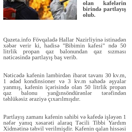
olan kafelərin
birində partlayış
olub.
Qazeta.info Fövqaladə Hallar Nazirliyinə istinadən
xəbər verir ki, hadisə
"Bibimin kafesi" ndə 50
litrlik propan qaz balonundan qaz sızması
nəticəsində partlayış baş verib.
Nəticədə kafenin lambirdən ibarət tavanı 30 kv.m,
1 ədəd kondinsioner və 3 kv.m sahədə əşyalar
yanmış, kafenin içərisində olan 50 litrlik propan
qaz balonu yanğınsöndürənlər tərəfindən
təhlükəsiz əraziyə çıxarılmışdır.
Partlayış zamanı kafenin sahibi və kafedə işləyən 1
nəfər yanıq xəsarəti alaraq Təcili Tibbi Yardım
Xidmətinə təhvil verilmişdir. Kafenin qalan hissəsi