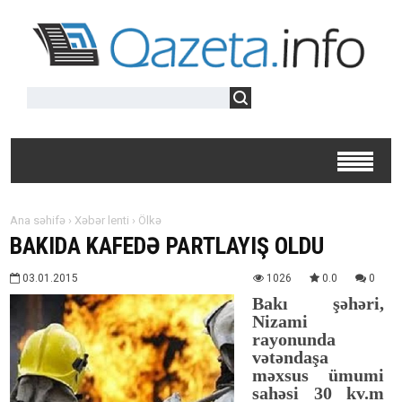
Ana səhifə
›
Xəbər lenti
›
Ölkə
BAKIDA KAFEDƏ PARTLAYIŞ OLDU
03.01.2015
1026
0.0
0
Bakı şəhəri,
Nizami
rayonunda
vətəndaşa
məxsus ümumi
sahəsi 30 kv.m