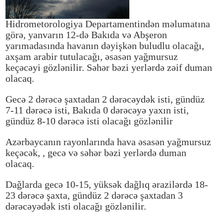
Hidrometorologiya Departamentindən məlumatına
görə, yanvarın 12-də Bakıda və Abşeron
yarımadasında havanın dəyişkən buludlu olacağı,
axşam arabir tutulacağı, əsasən yağmursuz
keçəcəyi gözlənilir. Səhər bəzi yerlərdə zəif duman
olacaq.
Gecə 2 dərəcə şaxtadan 2 dərəcəydək isti, gündüz
7-11 dərəcə isti, Bakıda 0 dərəcəyə yaxın isti,
gündüz 8-10 dərəcə isti olacağı gözlənilir
Azərbaycanın rayonlarında hava əsasən yağmursuz
keçəcək, , gecə və səhər bəzi yerlərdə duman
olacaq.
Dağlarda gecə 10-15, yüksək dağlıq ərazilərdə 18-
23 dərəcə şaxta, gündüz 2 dərəcə şaxtadan 3
dərəcəyədək isti olacağı gözlənilir.