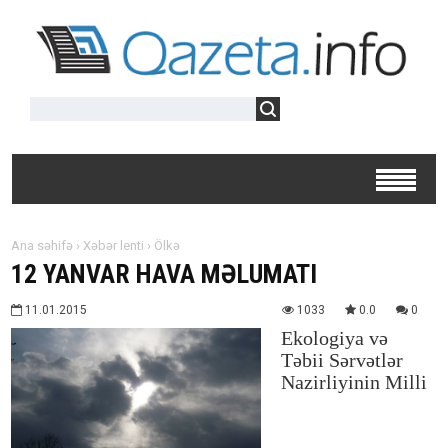
Ana səhifə
›
Xəbər lenti
›
Ölkə
12 YANVAR HAVA MƏLUMATI
11.01.2015
1033
0.0
0
Ekologiya və
Təbii Sərvətlər
Nazirliyinin Milli