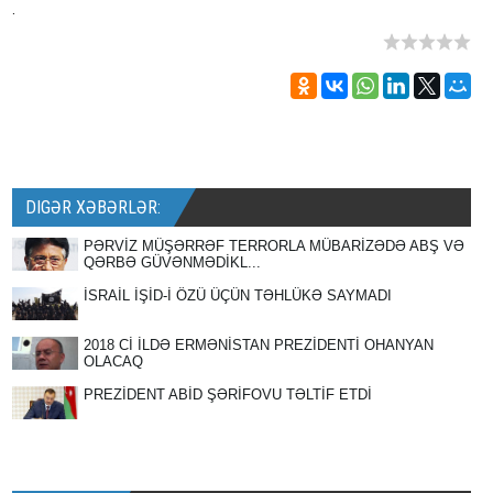
.
DIGƏR XƏBƏRLƏR:
PƏRVİZ MÜŞƏRRƏF TERRORLA MÜBARİZƏDƏ ABŞ VƏ
QƏRBƏ GÜVƏNMƏDİKL...
İSRAİL İŞİD-İ ÖZÜ ÜÇÜN TƏHLÜKƏ SAYMADI
2018 Cİ İLDƏ ERMƏNİSTAN PREZİDENTİ OHANYAN
OLACAQ
PREZİDENT ABİD ŞƏRİFOVU TƏLTİF ETDİ