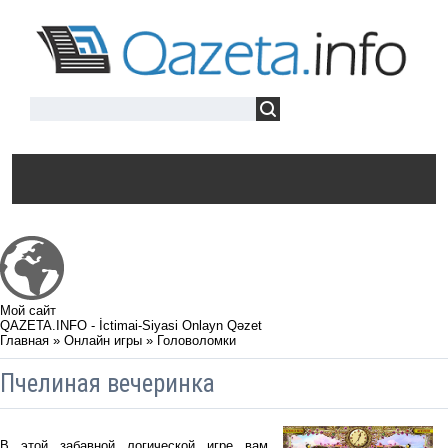
Мой сайт
QAZETA.INFO - İctimai-Siyasi Onlayn Qəzet
Главная
»
Онлайн игры
»
Головоломки
Пчелиная вечеринка
В этой забавной логической игре вам