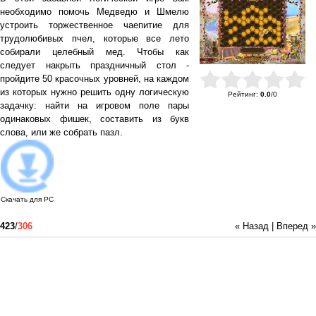
необходимо помочь Медведю и Шмелю
устроить торжественное чаепитие для
трудолюбивых пчел, которые все лето
собирали целебный мед. Чтобы как
следует накрыть праздничный стол -
пройдите 50 красочных уровней, на каждом
из которых нужно решить одну логическую
Рейтинг
:
0.0
/
0
задачку: найти на игровом поле пары
одинаковых фишек, составить из букв
слова, или же собрать пазл.
Скачать для
PC
423
/
306
« Назад
|
Вперед »