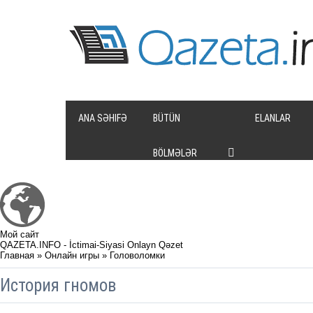
ANA SƏHIFƏ
BÜTÜN
ELANLAR
BÖLMƏLƏR
Мой сайт
QAZETA.INFO - İctimai-Siyasi Onlayn Qəzet
Главная
»
Онлайн игры
»
Головоломки
История гномов