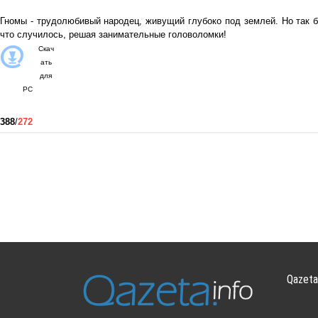
Гномы - трудолюбивый народец, живущий глубоко под землей. Но так был
что случилось, решая занимательные головоломки!
Скач
ать
для
PC
388
/
272
Qazeta.