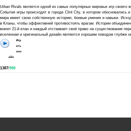
Urban Rivals является одной из самых популярных мировых игр своего 
События игры происходят в городе Clint City, в котором обоcновались 
мира имеет свою собственную историю, боевые умения и навыки. Исходя
в Кланы, чтобы эффективней противостоять врагам. Истории объединени
воюет 21-й клан и каждый отстаивает своё право на существование пер
вселенная и оригинальный дизайн являются хорошим поводом глубже ок
Игр
ать
онл
айн
1387
/
990