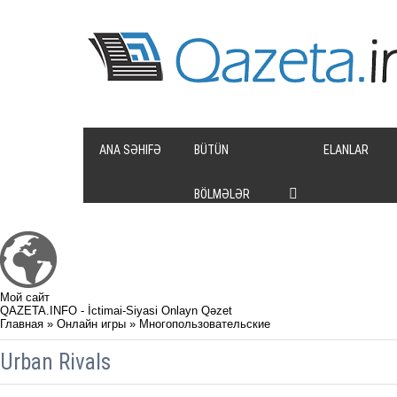
ANA SƏHIFƏ
BÜTÜN
ELANLAR
BÖLMƏLƏR
Мой сайт
QAZETA.INFO - İctimai-Siyasi Onlayn Qəzet
Главная
»
Онлайн игры
»
Многопользовательские
Urban Rivals