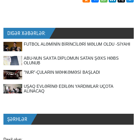
DIGƏR XƏBƏRLƏR:
FUTBOL ALƏMİNİN BİRİNCİLƏRİ MƏLUM OLDU -SİYAHI
ABU-NUN SAXTA DİPLOMUN SATAN ŞƏXS HƏBS
OLUNUB
"NUR"-ÇULARIN MƏHKƏMƏSİ BAŞLADI
UŞAQ EVLƏRİNƏ EDİLƏN YARDIMLAR UÇOTA
ALINACAQ
ŞƏRHLƏR
Daxil olun: