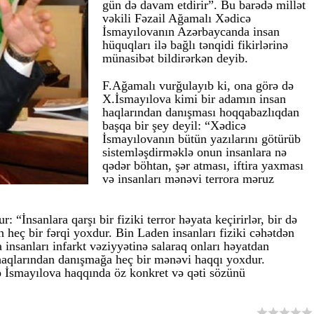
gün də davam etdirir”. Bu barədə millət
vəkili Fəzail Ağamalı Xədicə
İsmayılovanın Azərbaycanda insan
hüquqları ilə bağlı tənqidi fikirlərinə
münasibət bildirərkən deyib.
F.Ağamalı vurğulayıb ki, ona görə də
X.İsmayılova kimi bir adamın insan
haqlarından danışması hoqqabazlıqdan
başqa bir şey deyil: “Xədicə
İsmayılovanın bütün yazılarını götürüb
sistemləşdirməklə onun insanlara nə
qədər böhtan, şər atması, iftira yaxması
və insanları mənəvi terrora məruz
 “İnsanlara qarşı bir fiziki terror həyata keçirirlər, bir də
 heç bir fərqi yoxdur. Bin Laden insanları fiziki cəhətdən
 insanları infarkt vəziyyətinə salaraq onları həyatdan
aqlarından danışmağa heç bir mənəvi haqqı yoxdur.
 İsmayılova haqqında öz konkret və qəti sözünü