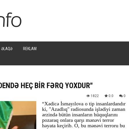
ƏLAQƏ
REKLAM
ADENDƏ HEÇ BİR FƏRQ YOXDUR"
1822
0.0
0
“Xədicə İsmayılova o tip insanlardandır
ki, "Azadlıq" radiosunda işlədiyi zaman
ərzində bütün insanların hüquqlarını
pozaraq onlara qarşı mənəvi terror
həyata keçirib. O, bu mənəvi terroru bu