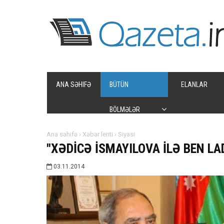
ANA SƏHIFƏ
BÜTÜN
ELANLAR
BÖLMƏLƏR
Ana səhifə
›
Xəbər lenti
›
Siyasi
"XƏDİCƏ İSMAYILOVA İLƏ BEN L
03.11.2014