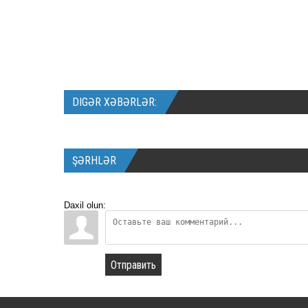
DIGƏR XƏBƏRLƏR:
ŞƏRHLƏR
Daxil olun:
Отправить