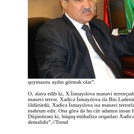
qoymasını aydın görmək olar”.
O, əlavə edib ki, X.İsmayılova mənəvi terrorçudur:
mənəvi terror. Xədicə İsmayılova ilə Bin Ladenin
öldürürdü, Xədicə İsmayılova isə mənəvi terrorla
məhrum edir. Ona görə də bu cür adamın insan h
Düşünürəm ki, hüquq-mühafizə orqanları Xədicə
deməlidir”.//Trend