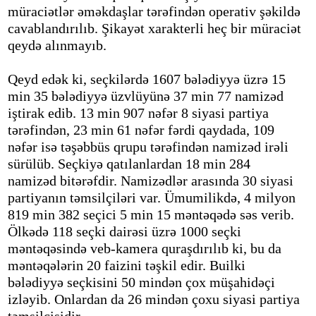
müraciətlər əməkdaşlar tərəfindən operativ şəkildə
cavablandırılıb. Şikayət xarakterli heç bir müraciət
qeydə alınmayıb.
Qeyd edək ki, seçkilərdə 1607 bələdiyyə üzrə 15
min 35 bələdiyyə üzvlüyünə 37 min 77 namizəd
iştirak edib. 13 min 907 nəfər 8 siyasi partiya
tərəfindən, 23 min 61 nəfər fərdi qaydada, 109
nəfər isə təşəbbüs qrupu tərəfindən namizəd irəli
sürülüb. Seçkiyə qatılanlardan 18 min 284
namizəd bitərəfdir. Namizədlər arasında 30 siyasi
partiyanın təmsilçiləri var. Ümumilikdə, 4 milyon
819 min 382 seçici 5 min 15 məntəqədə səs verib.
Ölkədə 118 seçki dairəsi üzrə 1000 seçki
məntəqəsində veb-kamera quraşdırılıb ki, bu da
məntəqələrin 20 faizini təşkil edir. Builki
bələdiyyə seçkisini 50 mindən çox müşahidəçi
izləyib. Onlardan da 26 mindən çoxu siyasi partiya