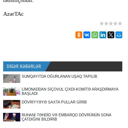
təmsilçisidir.
AzərTAc
DIGƏR XƏBƏRLƏR:
SUMQAYITDA OĞURLANAN UŞAQ TAPILIB.
LİMONADDAN SİÇOVUL ÇIXDI-KOMİTƏ ARAŞDIRMAYA
BAŞLADI
DÖVRİYYƏYƏ SAXTA PULLAR GİRİB
RUHANİ TƏHDİD VƏ EMBARQO DÖVRÜNÜN SONA
ÇATDIĞINI BİLDİRİB