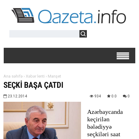
Ana səhifə
›
Xəbər lenti
›
Manşet
SEÇKİ BAŞA ÇATDI
23.12.2014
934
0.0
0
Azərbaycanda
keçirilən
bələdiyyə
seçkiləri saat