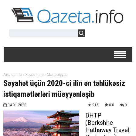
Ana səhifə
›
Xəbər lenti
›
Mədəniyyət
Səyahət üçün 2020-ci ilin ən təhlükəsiz
istiqamətlərləri müəyyənləşib
04.01.2020
915
0.0
0
BHTP
(Berkshire
Hathaway Travel