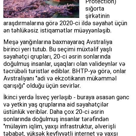
Protection)
sığorta
şirkətinin
araşdırmalarına görə 2020-ci ildə səyahət üçün
ən təhlükəsiz istiqamətlər müəyyənləşib.
Meşə yanğınlarına baxmayaraq Avstraliya
birinci yeri tutub. Bu seçimi müxtəlif yaşlı
səyahətçi qrupları, 20-ci əsrin sonlarında
doğulmuş insanlar, uşaqları olan valideynlər və
təcrübəli turistlər ediblər. BHTP-yə görə, onlar
Avstraliyanı "adi və ekzotikanın mükəmməl
qarışığı" olduğu üçün sevirlər.
İkinci yerdə İsveç yerləşıb - buraya əsasən gənc
və yetkin yaş qruplarına aid səyahətçilər
üstünlük veriblər. Daha çox 20-ci əsrin
sonlarında doğulmuş insanlar tərəfindən
"mülayim iqlim, yaxşı infrastruktur, əlverişli
təbabət, yüksək keyfiyyətli internet və yaxşı