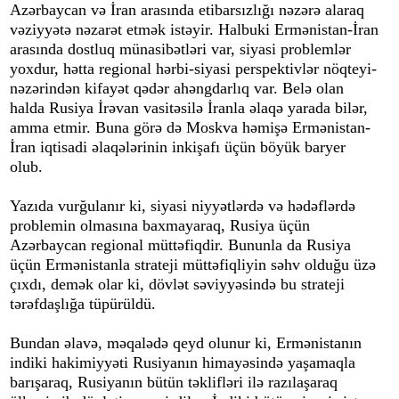
Azərbaycan və İran arasında etibarsızlığı nəzərə alaraq
vəziyyətə nəzarət etmək istəyir. Halbuki Ermənistan-İran
arasında dostluq münasibətləri var, siyasi problemlər
yoxdur, hətta regional hərbi-siyasi perspektivlər nöqteyi-
nəzərindən kifayət qədər ahəngdarlıq var. Belə olan
halda Rusiya İrəvan vasitəsilə İranla əlaqə yarada bilər,
amma etmir. Buna görə də Moskva həmişə Ermənistan-
İran iqtisadi əlaqələrinin inkişafı üçün böyük baryer
olub.
Yazıda vurğulanır ki, siyasi niyyətlərdə və hədəflərdə
problemin olmasına baxmayaraq, Rusiya üçün
Azərbaycan regional müttəfiqdir. Bununla da Rusiya
üçün Ermənistanla strateji müttəfiqliyin səhv olduğu üzə
çıxdı, demək olar ki, dövlət səviyyəsində bu strateji
tərəfdaşlığa tüpürüldü.
Bundan əlavə, məqalədə qeyd olunur ki, Ermənistanın
indiki hakimiyyəti Rusiyanın himayəsində yaşamaqla
barışaraq, Rusiyanın bütün təklifləri ilə razılaşaraq