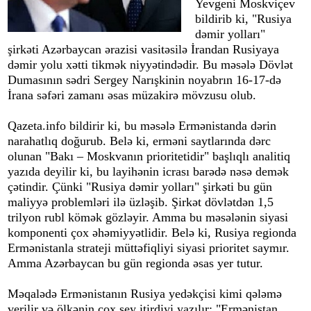
Yevgeni Moskviçev
bildirib ki, "Rusiya
dəmir yolları"
şirkəti Azərbaycan ərazisi vasitəsilə İrandan Rusiyaya
dəmir yolu xətti tikmək niyyətindədir. Bu məsələ Dövlət
Dumasının sədri Sergey Narışkinin noyabrın 16-17-də
İrana səfəri zamanı əsas müzakirə mövzusu olub.
Qazeta.info bildirir ki, bu məsələ Ermənistanda dərin
narahatlıq doğurub. Belə ki, erməni saytlarında dərc
olunan "Bakı – Moskvanın prioritetidir" başlıqlı analitiq
yazıda deyilir ki, bu layihənin icrası barədə nəsə demək
çətindir. Çünki "Rusiya dəmir yolları" şirkəti bu gün
maliyyə problemləri ilə üzləşib. Şirkət dövlətdən 1,5
trilyon rubl kömək gözləyir. Amma bu məsələnin siyasi
komponenti çox əhəmiyyətlidir. Belə ki, Rusiya regionda
Ermənistanla strateji müttəfiqliyi siyasi prioritet saymır.
Amma Azərbaycan bu gün regionda əsas yer tutur.
Məqalədə Ermənistanın Rusiya yedəkçisi kimi qələmə
verilir və ölkənin çox şey itirdiyi yazılır: "Ermənistan