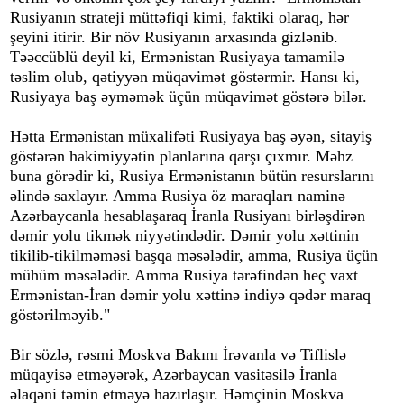
Rusiyanın strateji müttəfiqi kimi, faktiki olaraq, hər
şeyini itirir. Bir növ Rusiyanın arxasında gizlənib.
Təəccüblü deyil ki, Ermənistan Rusiyaya tamamilə
təslim olub, qətiyyən müqavimət göstərmir. Hansı ki,
Rusiyaya baş əyməmək üçün müqavimət göstərə bilər.
Hətta Ermənistan müxalifəti Rusiyaya baş əyən, sitayiş
göstərən hakimiyyətin planlarına qarşı çıxmır. Məhz
buna görədir ki, Rusiya Ermənistanın bütün resurslarını
əlində saxlayır. Amma Rusiya öz maraqları naminə
Azərbaycanla hesablaşaraq İranla Rusiyanı birləşdirən
dəmir yolu tikmək niyyətindədir. Dəmir yolu xəttinin
tikilib-tikilməməsi başqa məsələdir, amma, Rusiya üçün
mühüm məsələdir. Amma Rusiya tərəfindən heç vaxt
Ermənistan-İran dəmir yolu xəttinə indiyə qədər maraq
göstərilməyib."
Bir sözlə, rəsmi Moskva Bakını İrəvanla və Tiflislə
müqayisə etməyərək, Azərbaycan vasitəsilə İranla
əlaqəni təmin etməyə hazırlaşır. Həmçinin Moskva