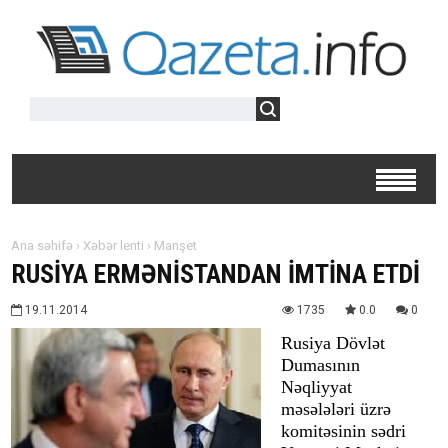
Ana səhifə
›
Xəbər lenti
›
Manşet
RUSİYA ERMƏNİSTANDAN İMTİNA ETDİ
19.11.2014
1735
0.0
0
Rusiya Dövlət
Dumasının
Nəqliyyat
məsələləri üzrə
komitəsinin sədri