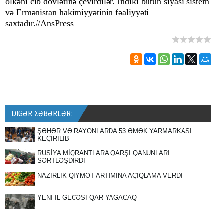
ölkəni cib dövlətinə çevirdilər. İndiki bütün siyasi sistem
və Ermənistan hakimiyyətinin fəaliyyəti
saxtadır.//AnsPress
DIGƏR XƏBƏRLƏR:
ŞƏHƏR VƏ RAYONLARDA 53 ƏMƏK YARMARKASI
KEÇİRİLİB
RUSİYA MİQRANTLARA QARŞI QANUNLARI
SƏRTLƏŞDİRDİ
NAZİRLİK QİYMƏT ARTIMINA AÇIQLAMA VERDİ
YENI IL GECƏSİ QAR YAĞACAQ