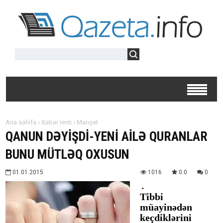
Ana səhifə
›
Xəbər lenti
›
Manşet
QANUN DƏYİŞDİ-YENİ AİLƏ QURANLAR
BUNU MÜTLƏQ OXUSUN
01.01.2015
1016
0.0
0
.
Tibbi
müayinədən
keçdiklərini