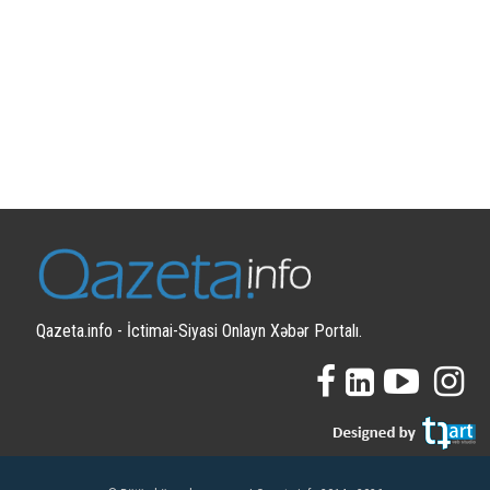
Qazeta.info - İctimai-Siyasi Onlayn Xəbər Portalı.