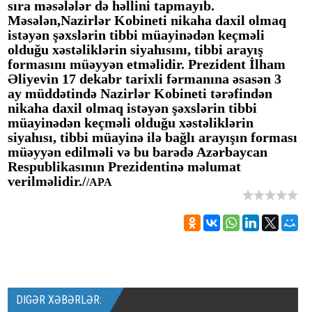
sıra məsələlər də həllini tapmayıb.
Məsələn,
N
azirlər K
obineti
nikaha daxil olmaq
istəyən şəxslərin tibbi müayinədən keçməli
olduğu xəstəliklərin siyahısını, tibbi arayış
formasını müəyyən etməlidir. Prezident İlham
Əliyevin 17 dekabr tarixli fərmanına əsasən 3
ay müddətində
N
azirlər K
obineti
tərəfindən
nikaha daxil olmaq istəyən şəxslərin tibbi
müayinədən keçməli olduğu xəstəliklərin
siyahısı, tibbi müayinə ilə bağlı arayışın forması
müəyyən edilməli və bu barədə Azərbaycan
Respublikasının Prezidentinə məlumat
verilməlidir./
/APA
DIGƏR XƏBƏRLƏR: