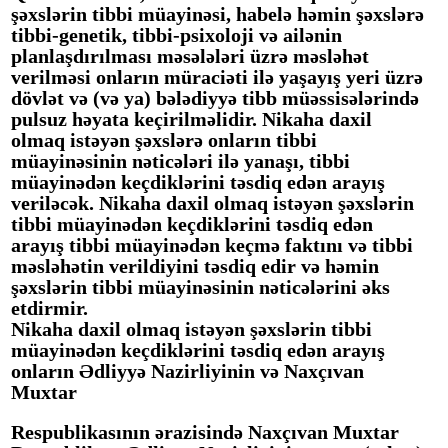
şəxslərin tibbi müayinəsi, habelə həmin şəxslərə
tibbi-genetik, tibbi-psixoloji və ailənin
planlaşdırılması məsələləri üzrə məsləhət
verilməsi onların müraciəti ilə yaşayış yeri üzrə
dövlət və (və ya) bələdiyyə tibb müəssisələrində
pulsuz həyata keçirilməlidir. Nikaha daxil
olmaq istəyən şəxslərə onların tibbi
müayinəsinin nəticələri ilə yanaşı, tibbi
müayinədən keçdiklərini təsdiq edən arayış
veriləcək. Nikaha daxil olmaq istəyən şəxslərin
tibbi müayinədən keçdiklərini təsdiq edən
arayış tibbi müayinədən keçmə faktını və tibbi
məsləhətin verildiyini təsdiq edir və həmin
şəxslərin tibbi müayinəsinin nəticələrini əks
etdirmir.
Nikaha daxil olmaq istəyən şəxslərin tibbi
müayinədən keçdiklərini təsdiq edən arayış
onların Ədliyyə Nazirliyinin və Naxçıvan
Muxtar
Respublikasının ərazisində Naxçıvan Muxtar