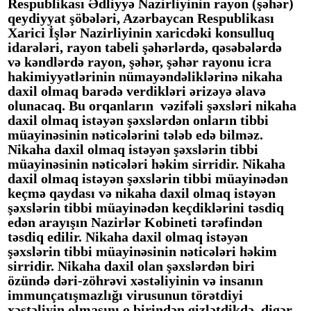
Respublikası
Ədliyyə Nazirliyi
nin
rayon (şəhər)
qeydiyyat şöbələri, Azərbaycan Respublikası
Xarici İşlər
Nazirliyi
nin
xaricdəki konsulluq
idarələri, rayon tabeli şəhərlərdə, qəsəbələrdə
və kəndlərdə rayon, şəhər, şəhər rayonu icra
hakimiyyətlərinin nümayəndəliklərinə nikaha
daxil olmaq barədə verdikləri ərizəyə əlavə
olunacaq. Bu orqanların vəzifəli şəxsləri nikaha
daxil olmaq istəyən şəxslərdən onların tibbi
müayinəsinin nəticələrini tələb edə bilməz.
Nikaha daxil olmaq istəyən şəxslərin tibbi
müayinəsinin nəticələri həkim sirridir. Nikaha
daxil olmaq istəyən şəxslərin tibbi müayinədən
keçmə qaydası və nikaha daxil olmaq istəyən
şəxslərin tibbi müayinədən keçdiklərini təsdiq
edən arayışın Nazirlər Kobineti tərəfindən
təsdiq edilir. Nikaha daxil olmaq istəyən
şəxslərin tibbi müayinəsinin nəticələri həkim
sirridir. Nikaha daxil olan şəxslərdən biri
özündə dəri-zöhrəvi xəstəliyinin və insanın
immunçatışmazlığı virusunun törətdiyi
xəstəliyin olmasını o birindən gizlətdikdə, digər