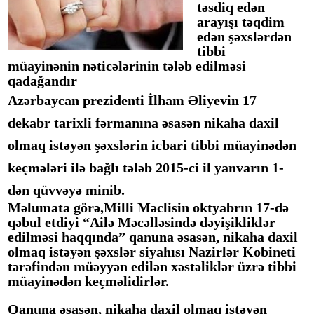
təsdiq edən
arayışı təqdim
edən şəxslərdən
tibbi
müayinənin nəticələrinin tələb edilməsi
qadağandır
Azərbaycan prezidenti
İlham Əliyev
in 17
dekabr tarixli fərmanına əsasən nikaha daxil
olmaq istəyən şəxslərin icbari tibbi müayinədən
keçmələri ilə bağlı tələb 2015-ci il yanvarın 1-
dən qüvvəyə minib.
Məlumata görə,Milli Məclisin oktyabrın 17-də
qəbul etdiyi “Ailə Məcəlləsində dəyişikliklər
edilməsi haqqında” qanuna əsasən, nikaha daxil
olmaq istəyən şəxslər siyahısı
N
azirlər K
obineti
tərəfindən müəyyən edilən xəstəliklər üzrə tibbi
müayinədən keçməlidirlər.
Qanuna əsasən, nikaha daxil olmaq istəyən