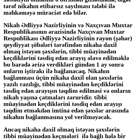
tərəf nikahın etibarsız sayılması tələbi ilə
məhkəməyə müraciət edə bilər.
Nikah
Ədliyyə Nazirliyi
nin
və Naxçıvan Muxtar
Respublikasının ərazisində Naxçıvan Muxtar
Respublikası
Ədliyyə Nazirliyi
nin
rayon (şəhər)
qeydiyyat şöbələri tərəfindən nikaha daxil
olmaq istəyən şəxslərin, tibbi müayinədən
keçdiklərini təsdiq edən arayış əlavə edilməklə
bu barədə ərizə verdikləri gündən 1 ay sonra
onların iştirakı ilə bağlanacaq. Nikahın
bağlanması üçün nikaha daxil olan şəxslərin
yazılı razılığı, tibbi müayinədən keçdiklərini
təsdiq edən arayışın təqdim edilməsi və onların
nikah yaşına çatmaları zəruridir. tibbi
müayinədən keçdiklərini təsdiq edən arayışı
təqdim etməkdən imtina edən şəxslər arasında
nikahın bağlanmasına yol verilməyəcək.
Ancaq nikaha daxil olmaq istəyən şəxslərin
tibbi müayinədən keçmələri ilə bağlı hələ bir