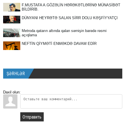
F.MUSTAFA A.GÖZƏLİN HƏRƏKƏTLƏRİNƏ MÜNASİBƏT
BİLDİRİB.
DÜNYANI HEYRƏTƏ SALAN SİRR DOLU KƏŞFİYYATÇI
Metroda qatarın altında qalan sərnişin barədə rəsmi
açıqlama
NEFTİN QİYMƏTİ ENMƏKDƏ DAVAM EDİR
ŞƏRHLƏR
Daxil olun:
Отправить