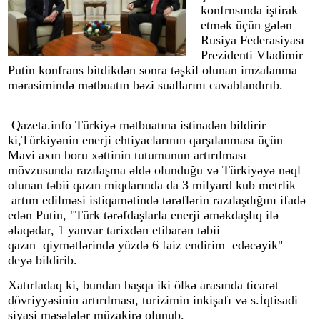
konfrnsında iştirak
etmək üçün gələn
Rusiya Federasiyası
Prezidenti Vladimir
Putin konfrans bitdikdən sonra təşkil olunan imzalanma
mərasimində mətbuatın bəzi suallarını cavablandırıb.
Qazeta.info Türkiyə mətbuatına istinadən bildirir
ki,
Türkiyənin enerji ehtiyaclarının qarşılanması üçün
Mavi axın boru xəttinin tutumunun artırılması
mövzusunda razılaşma əldə olunduğu və Türkiyəyə nəql
olunan təbii qazın miqdarında da 3 milyard kub metrlik
artım edilməsi istiqamətində tərəflərin razılaşdığını ifadə
edən Putin, "Türk tərəfdaşlarla enerji əməkdaşlıq ilə
əlaqədar, 1 yanvar tarixdən etibarən təbii
qazın qiymətlərində yüzdə 6 faiz endirim edəcəyik"
deyə bildirib.
Xatırladaq ki, bundan başqa iki ölkə arasında ticarət
dövriyyəsinin artırılması, turizimin inkişafı və s.İqtisadi
siyasi məsələlər müzakirə olunub.