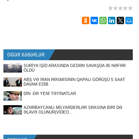
DIGƏR XƏBƏRLƏR:
SURİYA İŞİD ARASINDA GEDƏN SAVAŞDA 95 NƏFƏR
ÖLDÜ
ABŞ VƏ İRAN RƏSMİSİNİN QAPALI GÖRÜŞÜ 5 SAAT
DAVAM EDİB
DİN -DƏ YENİ TƏYİNATLAR
AZƏRBAYCANLI MİLYARDERLƏR SRASINA BİRİ DƏ
ƏLAVƏ OLUNUR(VİDEO...