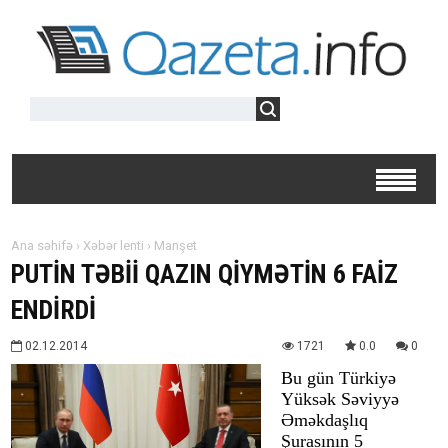
Ana səhifə
›
Xəbər lenti
›
Manşet
PUTİN TƏBİİ QAZIN QİYMƏTİN 6 FAİZ
ENDİRDİ
02.12.2014
1721
0.0
0
Bu gün Türkiyə
Yüksək Səviyyə
Əməkdaşlıq
Şurasının 5