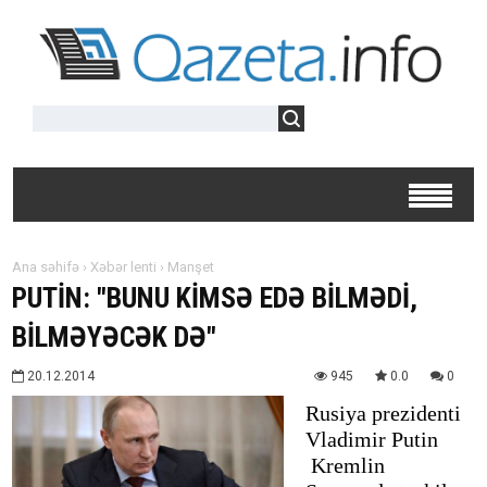
Ana səhifə
›
Xəbər lenti
›
Manşet
PUTİN: "BUNU KİMSƏ EDƏ BİLMƏDİ,
BİLMƏYƏCƏK DƏ"
20.12.2014
945
0.0
0
Rusiya prezidenti
Vladimir Putin
Kremlin