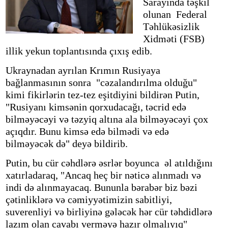
Sarayında təşkil
olunan Federal
Təhlükəsizlik
Xidməti (FSB)
illik yekun toplantısında çıxış edib.
Ukraynadan ayrılan Krımın Rusiyaya
bağlanmasının sonra "cəzalandırılma olduğu"
kimi fikirlərin tez-tez eşitdiyini bildirən Putin,
"Rusiyanı kimsənin qorxudacağı, təcrid edə
bilməyəcəyi və təzyiq altına ala bilməyəcəyi çox
açıqdır. Bunu kimsə edə bilmədi və edə
bilməyəcək də" deyə bildirib.
Putin, bu cür cəhdlərə əsrlər boyunca əl atıldığını
xatırladaraq, "Ancaq heç bir nəticə alınmadı və
indi də alınmayacaq. Bununla bərabər biz bəzi
çətinliklərə və cəmiyyətimizin sabitliyi,
suverenliyi və birliyinə gələcək hər cür təhdidlərə
lazım olan cavabı verməyə hazır olmalıyıq"