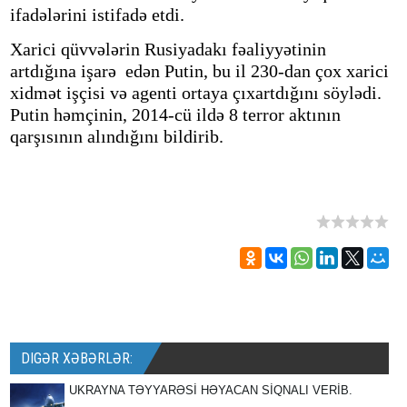
ifadələrini istifadə etdi.
Xarici qüvvələrin Rusiyadakı fəaliyyətinin
artdığına işarə edən Putin, bu il 230-dan çox xarici
xidmət işçisi və agenti ortaya çıxartdığını söylədi.
Putin həmçinin, 2014-cü ildə 8 terror aktının
qarşısının alındığını bildirib.
DIGƏR XƏBƏRLƏR:
UKRAYNA TƏYYARƏSİ HƏYACAN SİQNALI VERİB.