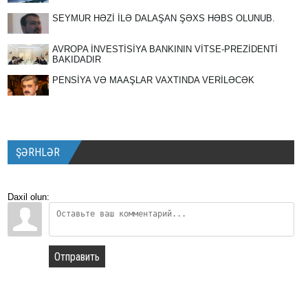
SEYMUR HƏZİ İLƏ DALAŞAN ŞƏXS HƏBS OLUNUB.
AVROPA İNVESTİSİYA BANKININ VİTSE-PREZİDENTİ
BAKIDADIR
PENSİYA VƏ MAAŞLAR VAXTINDA VERİLƏCƏK
ŞƏRHLƏR
Daxil olun:
Отправить