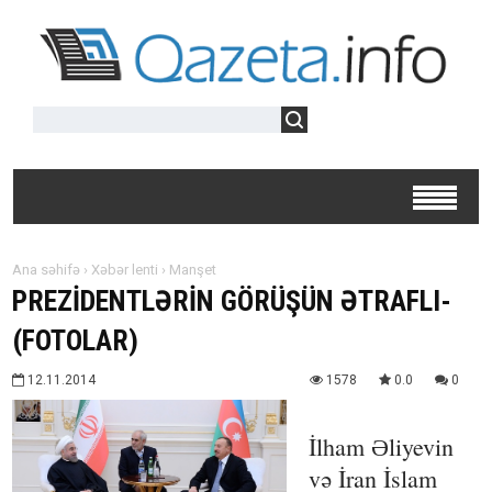
Ana səhifə
›
Xəbər lenti
›
Manşet
PREZİDENTLƏRİN GÖRÜŞÜN ƏTRAFLI-
(FOTOLAR)
12.11.2014
1578
0.0
0
İlham Əliyevin
və İran İslam