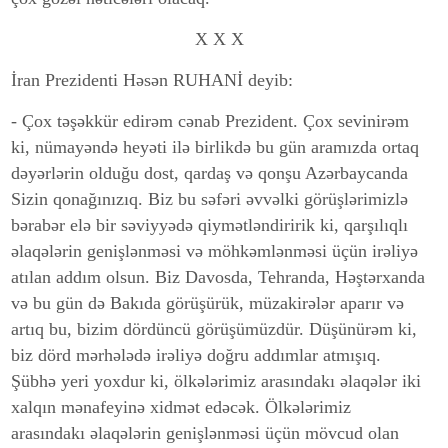
X X X
İran Prezidenti Həsən RUHANİ deyib:
- Çox təşəkkür edirəm cənab Prezident. Çox sevinirəm
ki, nümayəndə heyəti ilə birlikdə bu gün aramızda ortaq
dəyərlərin olduğu dost, qardaş və qonşu Azərbaycanda
Sizin qonağınızıq. Biz bu səfəri əvvəlki görüşlərimizlə
bərabər elə bir səviyyədə qiymətləndiririk ki, qarşılıqlı
əlaqələrin genişlənməsi və möhkəmlənməsi üçün irəliyə
atılan addım olsun. Biz Davosda, Tehranda, Həştərxanda
və bu gün də Bakıda görüşürük, müzakirələr aparır və
artıq bu, bizim dördüncü görüşümüzdür. Düşünürəm ki,
biz dörd mərhələdə irəliyə doğru addımlar atmışıq.
Şübhə yeri yoxdur ki, ölkələrimiz arasındakı əlaqələr iki
xalqın mənafeyinə xidmət edəcək. Ölkələrimiz
arasındakı əlaqələrin genişlənməsi üçün mövcud olan