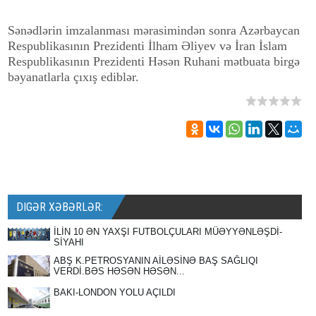
Sənədlərin imzalanması mərasimindən sonra Azərbaycan
Respublikasının Prezidenti İlham Əliyev və İran İslam
Respublikasının Prezidenti Həsən Ruhani mətbuata birgə
bəyanatlarla çıxış ediblər.
DIGƏR XƏBƏRLƏR:
İLİN 10 ƏN YAXŞI FUTBOLÇULARI MÜƏYYƏNLƏŞDİ-
SİYAHI
ABŞ K.PETROSYANIN AİLƏSİNƏ BAŞ SAĞLIQI
VERDİ.BƏS HƏSƏN HƏSƏN...
BAKI-LONDON YOLU AÇILDI