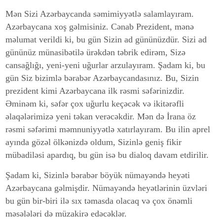
Mən Sizi Azərbaycanda səmimiyyətlə salamlayıram.
Azərbaycana xoş gəlmisiniz. Cənab Prezident, mənə
məlumat verildi ki, bu gün Sizin ad gününüzdür. Sizi ad
gününüz münasibətilə ürəkdən təbrik edirəm, Sizə
cansağlığı, yeni-yeni uğurlar arzulayıram. Şadam ki, bu
gün Siz bizimlə bərabər Azərbaycandasınız. Bu, Sizin
prezident kimi Azərbaycana ilk rəsmi səfərinizdir.
Əminəm ki, səfər çox uğurlu keçəcək və ikitərəfli
əlaqələrimizə yeni təkan verəcəkdir. Mən də İrana öz
rəsmi səfərimi məmnuniyyətlə xatırlayıram. Bu ilin aprel
ayında gözəl ölkənizdə oldum, Sizinlə geniş fikir
mübadiləsi apardıq, bu gün isə bu dialoq davam etdirilir.
Şadam ki, Sizinlə bərabər böyük nümayəndə heyəti
Azərbaycana gəlmişdir. Nümayəndə heyətlərinin üzvləri
bu gün bir-biri ilə sıx təmasda olacaq və çox önəmli
məsələləri də müzakirə edəcəklər.