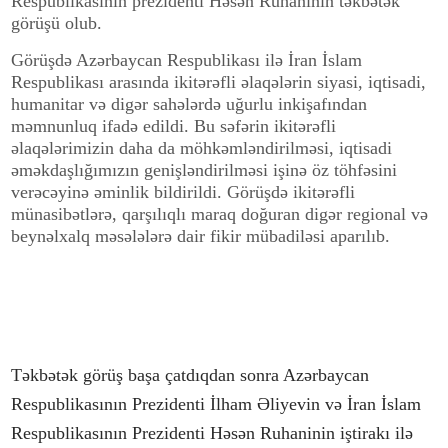
Respublikasının prezidenti Həsən Ruhaninin təkbətək
görüşü olub.
Görüşdə Azərbaycan Respublikası ilə İran İslam
Respublikası arasında ikitərəfli əlaqələrin siyasi, iqtisadi,
humanitar və digər sahələrdə uğurlu inkişafından
məmnunluq ifadə edildi. Bu səfərin ikitərəfli
əlaqələrimizin daha da möhkəmləndirilməsi, iqtisadi
əməkdaşlığımızın genişləndirilməsi işinə öz töhfəsini
verəcəyinə əminlik bildirildi. Görüşdə ikitərəfli
münasibətlərə, qarşılıqlı maraq doğuran digər regional və
beynəlxalq məsələlərə dair fikir mübadiləsi aparılıb.
Təkbətək görüş başa çatdıqdan sonra Azərbaycan
Respublikasının Prezidenti İlham Əliyevin və İran İslam
Respublikasının Prezidenti Həsən Ruhaninin iştirakı ilə