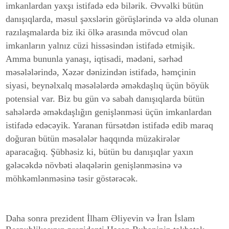
imkanlardan yaxşı istifadə edə bilərik. Əvvəlki bütün
danışıqlarda, məsul şəxslərin görüşlərində və əldə olunan
razılaşmalarda biz iki ölkə arasında mövcud olan
imkanların yalnız cüzi hissəsindən istifadə etmişik.
Amma bununla yanaşı, iqtisadi, mədəni, sərhəd
məsələlərində, Xəzər dənizindən istifadə, həmçinin
siyasi, beynəlxalq məsələlərdə əməkdaşlıq üçün böyük
potensial var. Biz bu gün və sabah danışıqlarda bütün
sahələrdə əməkdaşlığın genişlənməsi üçün imkanlardan
istifadə edəcəyik. Yaranan fürsətdən istifadə edib maraq
doğuran bütün məsələlər haqqında müzakirələr
aparacağıq. Şübhəsiz ki, bütün bu danışıqlar yaxın
gələcəkdə növbəti əlaqələrin genişlənməsinə və
möhkəmlənməsinə təsir göstərəcək.
Daha sonra prezident İlham Əliyevin və İran İslam