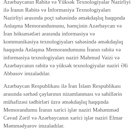
Azərbaycanın Rabitə və Yüksək Texnologiyalar Nazirliyi
ilə İranın Rabitə və İnformasiya Texnologiyaları
Nazirliyi arasında poçt sahəsində əməkdaşlıq haqqında
Anlaşma Memorandumunu, həmçinin Azərbaycan və
İran hökumətləri arasında informasiya və
kommunikasiya texnologiyaları sahəsində əməkdaşlıq
haqqında Anlaşma Memorandumunu İranın rabitə və
informasiya texnologiyaları naziri Mahmud Vaizi və
Azərbaycanın rabitə və yüksək texnologiyalar naziri Əli
Abbasov imzaladılar.
Azərbaycan Respublikası ilə İran İslam Respublikası
arasında sərhəd çaylarının nizamlanması və sahillərin
mühafizəsi tədbirləri üzrə əməkdaşlıq haqqında
Memorandumu İranın xarici işlər naziri Məhəmməd
Cavad Zərif və Azərbaycanın xarici işlər naziri Elmar
Məmmədyarov imzaladılar.