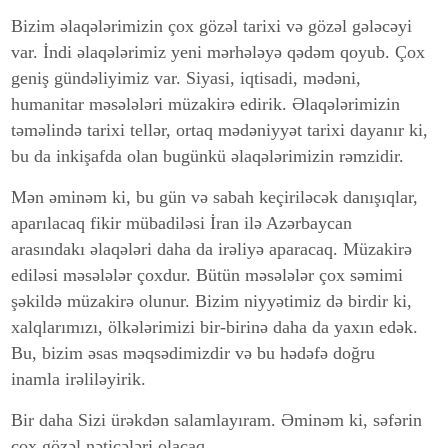
Bizim əlaqələrimizin çox gözəl tarixi və gözəl gələcəyi
var. İndi əlaqələrimiz yeni mərhələyə qədəm qoyub. Çox
geniş gündəliyimiz var. Siyasi, iqtisadi, mədəni,
humanitar məsələləri müzakirə edirik. Əlaqələrimizin
təməlində tarixi tellər, ortaq mədəniyyət tarixi dayanır ki,
bu da inkişafda olan bugünkü əlaqələrimizin rəmzidir.
Mən əminəm ki, bu gün və sabah keçiriləcək danışıqlar,
aparılacaq fikir mübadiləsi İran ilə Azərbaycan
arasındakı əlaqələri daha da irəliyə aparacaq. Müzakirə
ediləsi məsələlər çoxdur. Bütün məsələlər çox səmimi
şəkildə müzakirə olunur. Bizim niyyətimiz də birdir ki,
xalqlarımızı, ölkələrimizi bir-birinə daha da yaxın edək.
Bu, bizim əsas məqsədimizdir və bu hədəfə doğru
inamla irəliləyirik.
Bir daha Sizi ürəkdən salamlayıram. Əminəm ki, səfərin
çox gözəl nəticələri olacaq.