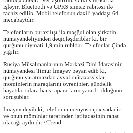
radioqəbuledici yerləşdirilib. O iki sim-kartla
işləyir, Bluetooth və GPRS simsiz rabitəsi ilə
təchiz edilib. Mobil telefonun daxili yaddaşı 64
meqabaytdır.
Telefonların buraxılışı ilə məşğul olan şirkətin
nümayəndəliyindən dəqiqləşdiriblər ki, bir
qurğunu qiyməti 1,9 min rubldur. Telefonlar Çində
yığılır.
Rusiya Müsəlmanlarının Mərkəzi Dini İdarəsinin
nümayəndəsi Timur İmayev bəyan edib ki,
qurğunu yaratmazdan əvvəl mütəxəssislər
möminlərin maraqlarını öyrəniblər, gündəlik
həyatda onlara hansı aparatların yararlı olduğunu
soruşublar.
İmayev deyib ki, telefonun menyusu çox sadədir
və onun möminlər tərəfindən istifadəsinin rahat
olacağı aydındır.//Trend