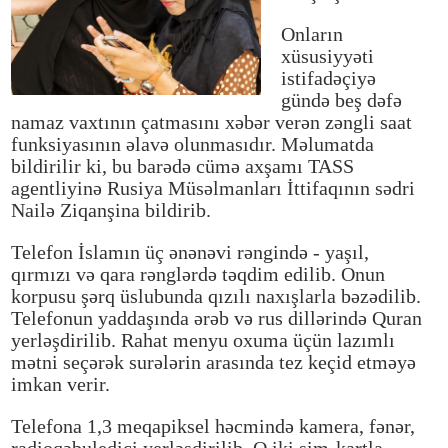
Onların
xüsusiyyəti
istifadəçiyə
gündə beş dəfə
namaz vaxtının çatmasını xəbər verən zəngli saat
funksiyasının əlavə olunmasıdır. Məlumatda
bildirilir ki, bu barədə cümə axşamı TASS
agentliyinə Rusiya Müsəlmanları İttifaqının sədri
Nailə Ziqanşina bildirib.
Telefon İslamın üç ənənəvi rəngində - yaşıl,
qırmızı və qara rənglərdə təqdim edilib. Onun
korpusu şərq üslubunda qızılı naxışlarla bəzədilib.
Telefonun yaddaşında ərəb və rus dillərində Quran
yerləşdirilib. Rahat menyu oxuma üçün lazımlı
mətni seçərək surələrin arasında tez keçid etməyə
imkan verir.
Telefona 1,3 meqapiksel həcmində kamera, fənər,