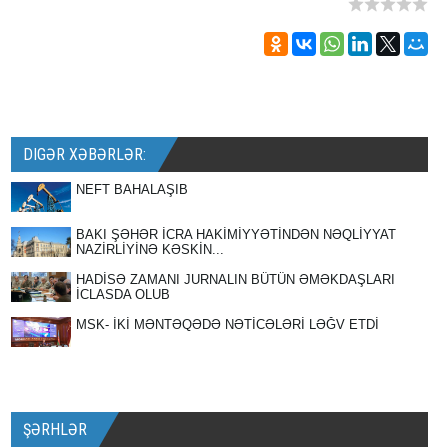
DIGƏR XƏBƏRLƏR:
NEFT BAHALAŞIB
BAKI ŞƏHƏR İCRA HAKİMİYYƏTİNDƏN NƏQLİYYAT
NAZİRLİYİNƏ KƏSKİN...
HADİSƏ ZAMANI JURNALIN BÜTÜN ƏMƏKDAŞLARI
İCLASDA OLUB
MSK- İKİ MƏNTƏQƏDƏ NƏTİCƏLƏRİ LƏĞV ETDİ
ŞƏRHLƏR