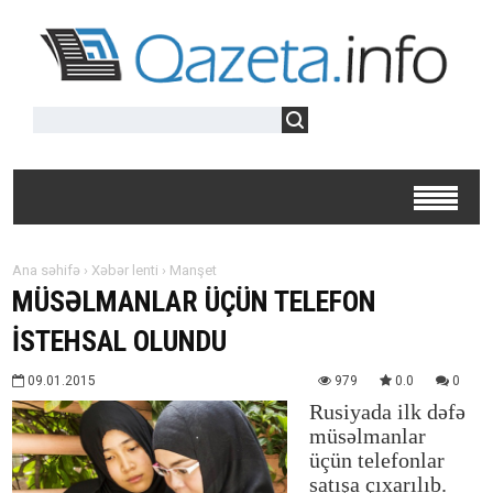
Ana səhifə
›
Xəbər lenti
›
Manşet
MÜSƏLMANLAR ÜÇÜN TELEFON
İSTEHSAL OLUNDU
09.01.2015
979
0.0
0
Rusiyada ilk dəfə
müsəlmanlar
üçün telefonlar
satışa çıxarılıb.