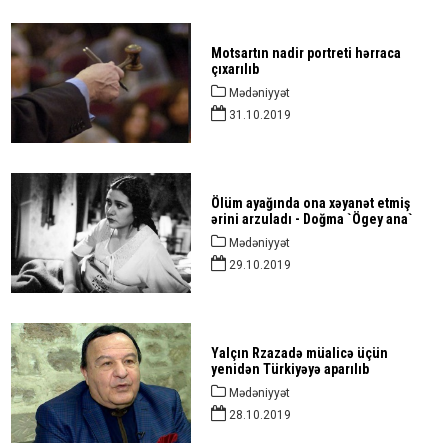
Motsartın nadir portreti hərraca
çıxarılıb
Mədəniyyət
31.10.2019
Ölüm ayağında ona xəyanət etmiş
ərini arzuladı - Doğma `Ögey ana`
Mədəniyyət
29.10.2019
Yalçın Rzazadə müalicə üçün
yenidən Türkiyəyə aparılıb
Mədəniyyət
28.10.2019