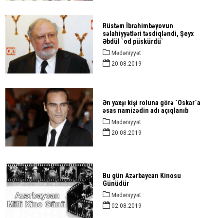
Rüstəm İbrahimbəyovun
səlahiyyətləri təsdiqləndi, Şeyx
Əbdül `od püskürdü`
Mədəniyyət
20.08.2019
Ən yaxşı kişi roluna görə `Oskar`a
əsas namizədin adı açıqlanıb
Mədəniyyət
20.08.2019
Bu gün Azərbaycan Kinosu
Günüdür
Mədəniyyət
02.08.2019