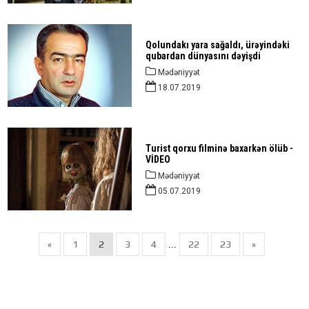
Qolundakı yara sağaldı, ürəyindəki
qubardan dünyasını dəyişdi
Mədəniyyət
18.07.2019
Turist qorxu filminə baxarkən ölüb -
VİDEO
Mədəniyyət
05.07.2019
«
1
2
3
4
22
23
»
...