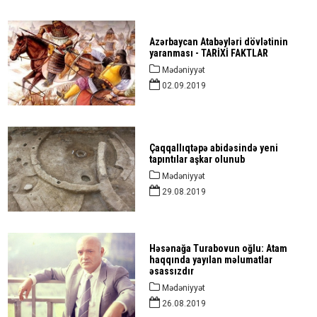
Azərbaycan Atabəyləri dövlətinin
yaranması - TARİXİ FAKTLAR
Mədəniyyət
02.09.2019
Çaqqallıqtəpə abidəsində yeni
tapıntılar aşkar olunub
Mədəniyyət
29.08.2019
Həsənağa Turabovun oğlu: Atam
haqqında yayılan məlumatlar
əsassızdır
Mədəniyyət
26.08.2019