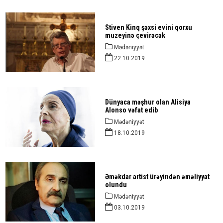
Stiven Kinq şəxsi evini qorxu
muzeyinə çevirəcək
Mədəniyyət
22.10.2019
Dünyaca məşhur olan Alisiya
Alonso vəfat edib
Mədəniyyət
18.10.2019
Əməkdar artist ürəyindən əməliyyat
olundu
Mədəniyyət
03.10.2019