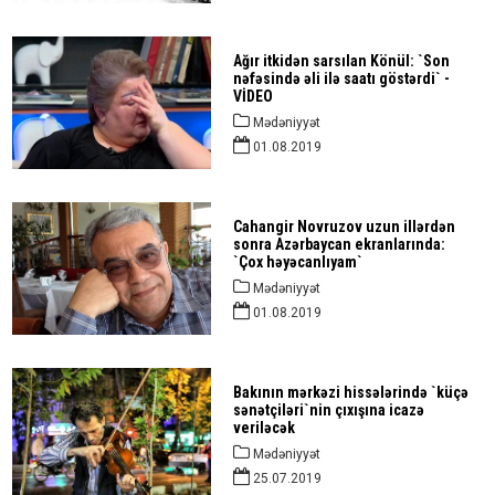
Ağır itkidən sarsılan Könül: `Son
nəfəsində əli ilə saatı göstərdi` -
VİDEO
Mədəniyyət
01.08.2019
Cahangir Novruzov uzun illərdən
sonra Azərbaycan ekranlarında:
`Çox həyəcanlıyam`
Mədəniyyət
01.08.2019
Bakının mərkəzi hissələrində `küçə
sənətçiləri`nin çıxışına icazə
veriləcək
Mədəniyyət
25.07.2019