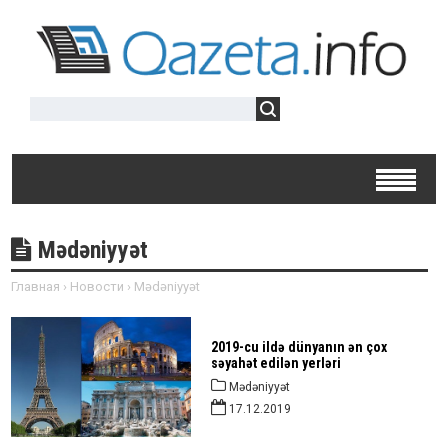
Mədəniyyət
Главная
›
Новости
›
Mədəniyyət
2019-cu ildə dünyanın ən çox
səyahət edilən yerləri
Mədəniyyət
17.12.2019