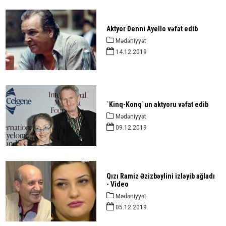
Aktyor Denni Ayello vəfat edib
Mədəniyyət
14.12.2019
`Kinq-Konq`un aktyoru vəfat edib
Mədəniyyət
09.12.2019
Qızı Ramiz Əzizbəylini izləyib ağladı
- Video
Mədəniyyət
05.12.2019