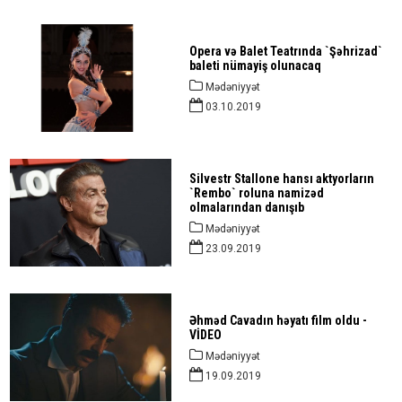
Opera və Balet Teatrında `Şəhrizad`
baleti nümayiş olunacaq
Mədəniyyət
03.10.2019
Silvestr Stallone hansı aktyorların
`Rembo` roluna namizəd
olmalarından danışıb
Mədəniyyət
23.09.2019
Əhməd Cavadın həyatı film oldu -
VİDEO
Mədəniyyət
19.09.2019