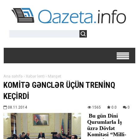
Ana səhifə
›
Xəbər lenti
›
Manşet
KOMİTƏ GƏNCLƏR ÜÇÜN TRENİNQ
KEÇİRDİ
08.11.2014
1565
0.0
0
Bu gün Dini
Qurumlarla İş
üzrə Dövlət
Komitəsi “Milli-