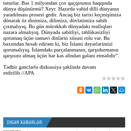
tuturlar. Bəs 1 milyondan çox qaçqınımız haqqında
dünya düşünürmü? Xeyr. Hazırda vahid dilli dünyanın
yaradılması prosesi gedir. Ancaq biz tarixi keçmişimizə
dönərək öz dinimizə, dilimizə, dövlətimizə sahib
çıxmalıyıq. Bu gün mürəkkəb dünyadakı reallıqları
nəzərə almalıyıq. Dünyada sabitliyi, təhlükəsizliyi
qorumaq üçün səmavi dinlərin xüsusi rolu var. Bu
baxımdan hesab edirəm ki, biz İslami dəyərlərimizi
qorumalıyıq. İslamdakı parçalanmanın, qarşıdurmanın
qarşısını almaq üçün hər kəs əlindən gələni etməlidir”.
Tədbir gənclərlə diskussiya şəklində davam
etdirilib.//APA
DIGƏR XƏBƏRLƏR: