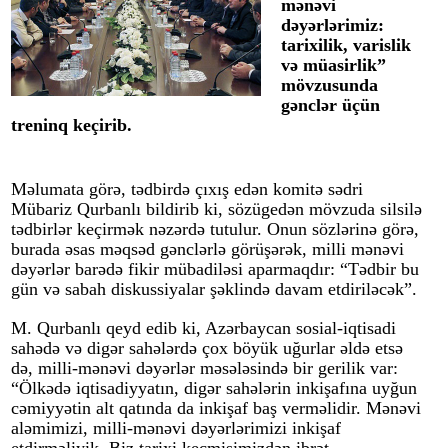
mənəvi
dəyərlərimiz:
tarixilik, varislik
və müasirlik”
mövzusunda
gənclər üçün
treninq keçirib.
Məlumata görə, tədbirdə çıxış edən komitə sədri
Mübariz Qurbanlı bildirib ki, sözügedən mövzuda silsilə
tədbirlər keçirmək nəzərdə tutulur. Onun sözlərinə görə,
burada əsas məqsəd gənclərlə görüşərək, milli mənəvi
dəyərlər barədə fikir mübadiləsi aparmaqdır: “Tədbir bu
gün və sabah diskussiyalar şəklində davam etdiriləcək”.
M. Qurbanlı qeyd edib ki, Azərbaycan sosial-iqtisadi
sahədə və digər sahələrdə çox böyük uğurlar əldə etsə
də, milli-mənəvi dəyərlər məsələsində bir gerilik var:
“Ölkədə iqtisadiyyatın, digər sahələrin inkişafına uyğun
cəmiyyətin alt qatında da inkişaf baş verməlidir. Mənəvi
aləmimizi, milli-mənəvi dəyərlərimizi inkişaf