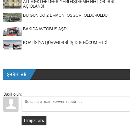
ALİ MƏKTƏBLƏRƏ YERLƏŞDİRMƏ NƏTİCƏLƏRİ
AÇIQLANDI.
BU GÜN DƏ 2 ERMƏNİ ƏSGƏRİ ÖLDÜRÜLDÜ
BAKIDA AVTOBUS AŞDI
KOALİSİYA QÜVVƏLƏRİ İŞİD-Ə HÜCUM ETDİ
ŞƏRHLƏR
Daxil olun:
Отправить