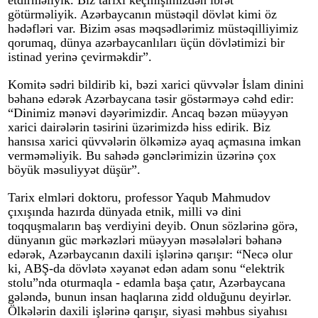
etdirməliyik. Biz tarixi keçmişimizdən ibrət
götürməliyik. Azərbaycanın müstəqil dövlət kimi öz
hədəfləri var. Bizim əsas məqsədlərimiz müstəqilliyimiz
qorumaq, dünya azərbaycanlıları üçün dövlətimizi bir
istinad yerinə çevirməkdir”.
Komitə sədri bildirib ki, bəzi xarici qüvvələr İslam dinini
bəhanə edərək Azərbaycana təsir göstərməyə cəhd edir:
“Dinimiz mənəvi dəyərimizdir. Ancaq bəzən müəyyən
xarici dairələrin təsirini üzərimizdə hiss edirik. Biz
hansısa xarici qüvvələrin ölkəmizə ayaq açmasına imkan
verməməliyik. Bu sahədə gənclərimizin üzərinə çox
böyük məsuliyyət düşür”.
Tarix elmləri doktoru, professor Yaqub Mahmudov
çıxışında hazırda dünyada etnik, milli və dini
toqquşmaların baş verdiyini deyib. Onun sözlərinə görə,
dünyanın güc mərkəzləri müəyyən məsələləri bəhanə
edərək, Azərbaycanın daxili işlərinə qarışır: “Necə olur
ki, ABŞ-da dövlətə xəyanət edən adam sonu “elektrik
stolu”nda oturmaqla - edamla başa çatır, Azərbaycana
gələndə, bunun insan haqlarına zidd olduğunu deyirlər.
Ölkələrin daxili işlərinə qarışır, siyasi məhbus siyahısı