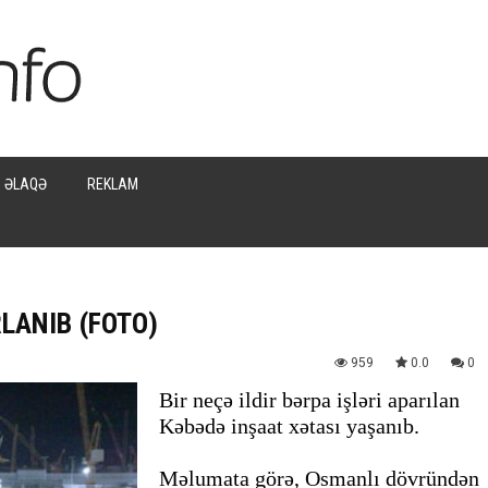
ƏLAQƏ
REKLAM
LANIB (FOTO)
959
0.0
0
Bir neçə ildir bərpa işləri aparılan
Kəbədə inşaat xətası yaşanıb.
Məlumata görə, Osmanlı dövründən