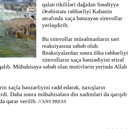
qalan tikililəri dağıdan Səudiyyə
Ərəbistanı rəhbərliyi Kəbənin
ətrafında xaça bənzəyən simvollar
yerləşdirib.
Bu simvollar müsəlmanların sərt
reaksiyasına səbəb olub.
Reaksiyalardan sonra ölkə rəhbərliyi
simvolların xaça bənzədiyini etiraf
alıb. Mübahisəyə səbəb olan motivlərin yerində Allah
rin xaçla bənzərliyini rədd edərək, naxışların
irdi. Daha sonra mübahisələrə din xadimləri də qarışıb
 qərar verilib. //
ANS PRESS