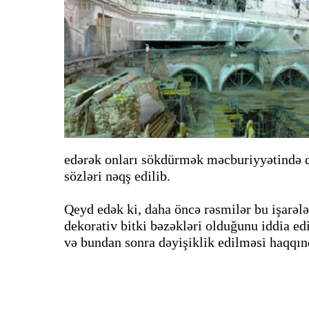
edərək onları sökdürmək məcburiyyətində q
sözləri nəqş edilib.
Qeyd edək ki, daha öncə rəsmilər bu işarələ
dekorativ bitki bəzəkləri olduğunu iddia ed
və bundan sonra dəyişiklik edilməsi haqqında