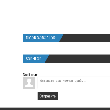
DIGƏR XƏBƏRLƏR:
ŞƏRHLƏR
Daxil olun:
Отправить