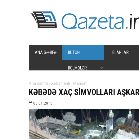
ANA SƏHIFƏ
BÜTÜN
ELANLAR
BÖLMƏLƏR
Ana səhifə
›
Xəbər lenti
›
Manşet
KƏBƏDƏ XAÇ SİMVOLLARI AŞKAR
05.01.2015