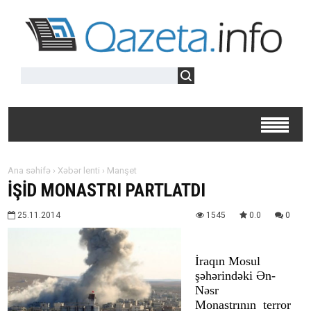
Ana səhifə
›
Xəbər lenti
›
Manşet
İŞİD MONASTRI PARTLATDI
25.11.2014
1545
0.0
0
İraqın Mosul
şəhərindəki Ən-
Nəsr
Monastrının terror