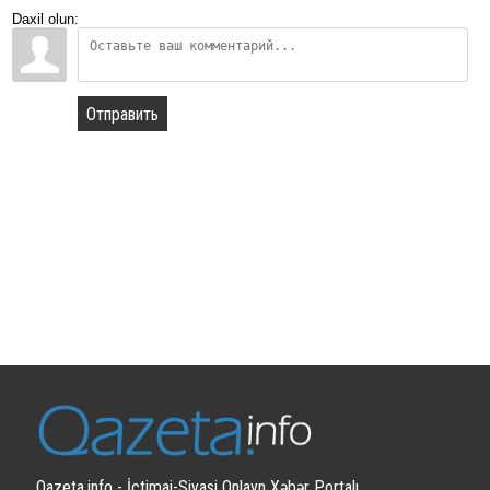
Daxil olun:
Отправить
Qazeta.info - İctimai-Siyasi Onlayn Xəbər Portalı.