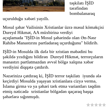
təşkilatı İŞİD
tərəfindən
bombalanaraq
uçurulduğu xəbəri yayıllı.
Mosul şəhər Vailisinin Xristianlar üzrə məsul köməkçisi
Dureyd Hikmət, AA müxbirinə verdiyi
açıqlamada "IŞİD-in Mosul şəhərində olan Ən-Nəsr
Rahibə Manastırını partladaraq uçurduğunu" bildirib.
IŞİD-in Mosulda ilk dəfə bir xristian məbədini bu
şəkildə yıxdığını bildirən
Dureyd
Hikmət, terrorçuların
manastırı partlatmazdan əvvəl bölgə xalqına xəbər
verdiyini diqqətə çatdırıb.
Nəzərinizə çatdıraq ki, İŞİD terror təşkilatı iyunda ələ
keçirdiyi Mosulda yaşayan xristianlara cizyə vermə,
İslama girmə və ya şəhəri tərk etmə variantları təqdim
etmiş nəticədə xristianlar bölgədən qaçaraq başqa
şəhərlərə sığınmışdı.