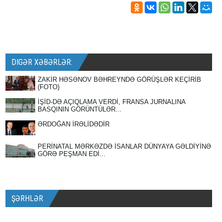
DIGƏR XƏBƏRLƏR:
ZAKİR HƏSƏNOV BƏHREYNDƏ GÖRÜŞLƏR KEÇİRİB
(FOTO)
İŞİD-DƏ AÇIQLAMA VERDİ, FRANSA JURNALINA
BASQININ GÖRÜNTÜLƏR...
ƏRDOĞAN İRƏLİDƏDİR
PERİNATAL MƏRKƏZDƏ İSANLAR DÜNYAYA GƏLDİYİNƏ
GÖRƏ PEŞMAN EDİ...
ŞƏRHLƏR