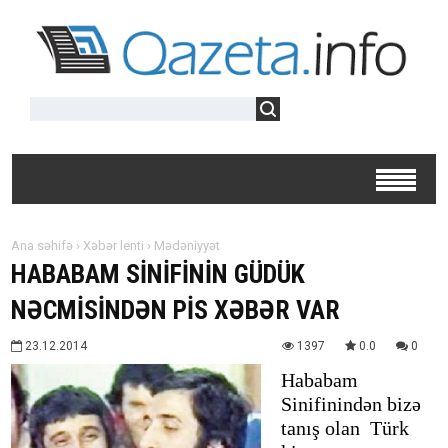
Ana səhifə
›
Xəbər lenti
›
Mədəniyyət
HABABAM SİNİFİNİN GÜDÜK
NƏCMİSİNDƏN PİS XƏBƏR VAR
23.12.2014
1397
0.0
0
Hababam
Sinifinindən bizə
tanış olan Türk