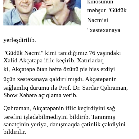
kinosunun
məhşur
"Güdük
Nəcmisi
"xəstəxanaya
yerləşdirilib.
"Güdük Nəcmi" kimi tanıdığımız 76 yaşındakı
Xalid Akçatəpə iflic keçirib. Xatırladaq
ki,
Akçatə
pə
ötən həftə özünü pis hiss etdiyi
üçün xəstəxanaya qaldırılmışdı.
Akçatə
pənin
sağlamlıq durumu ilə Prof. Dr. Sərdar Qəhraman,
Show Xəbərə açıqlama verib.
Qəhrəman,
Akçatə
pə
nin iflic keçirdiyini sağ
tərəfini işlədəbilmədiyini bildirib. Tanınmış
sənətçinin yeriyə, danışmaqda çətinlik çəkdiyini
bildirilir.