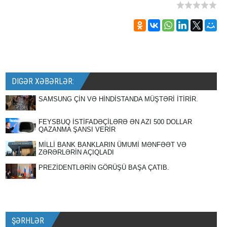
DIGƏR XƏBƏRLƏR:
SAMSUNG ÇİN VƏ HİNDİSTANDA MÜŞTƏRİ İTİRİR.
FEYSBUQ İSTİFADƏÇİLƏRƏ ƏN AZI 500 DOLLAR
QAZANMA ŞANSI VERİR
MİLLİ BANK BANKLARIN ÜMUMİ MƏNFƏƏT VƏ
ZƏRƏRLƏRİN AÇIQLADI
PREZİDENTLƏRİN GÖRÜŞÜ BAŞA ÇATIB.
ŞƏRHLƏR