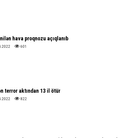
nilən hava proqnozu açıqlanıb
4.2022
601
 terror aktından 13 il ötür
4.2022
822