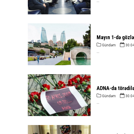
...
Mayın 1-də gözlə
Gündəm
30.0
...
ADNA-da törədilən
Gündəm
30.0
...