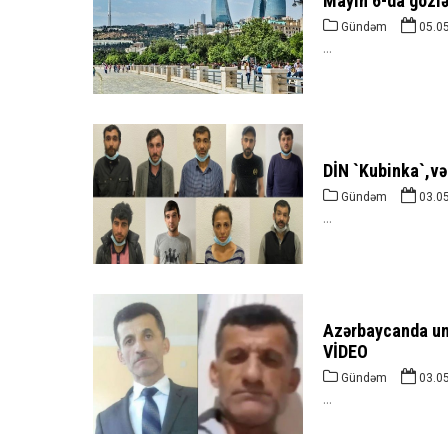
Mayın 6-da gözlə
Gündəm
05.0
...
DİN `Kubinka`,və
Gündəm
03.0
...
Azərbaycanda univ
VİDEO
Gündəm
03.0
...