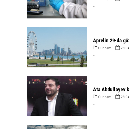
...
Aprelin 29-da gö
Gündəm
28.0
...
Ata Abdullayev k
Gündəm
28.0
...