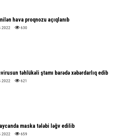
nilən hava proqnozu açıqlanıb
5.2022
630
avirusun təhlükəli ştamı barədə xəbərdarlıq edib
5.2022
621
ycanda maska tələbi ləğv edilib
5.2022
659