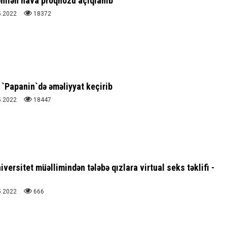
nilən hava proqnozu açıqlanıb
5.2022
18372
 `Papanin`də əməliyyat keçirib
5.2022
18447
ersitet müəllimindən tələbə qızlara virtual seks təklifi -
5.2022
666