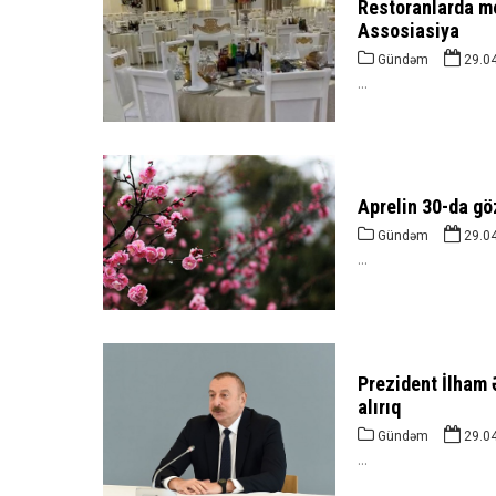
Restoranlarda m
Assosiasiya
Gündəm
29.0
...
Aprelin 30-da gö
Gündəm
29.0
...
Prezident İlham 
alırıq
Gündəm
29.0
...