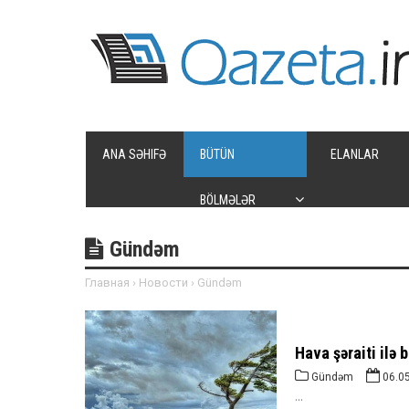
ANA SƏHIFƏ
BÜTÜN
ELANLAR
BÖLMƏLƏR
Gündəm
Главная
›
Новости
›
Gündəm
Hava şəraiti ilə
Gündəm
06.0
...