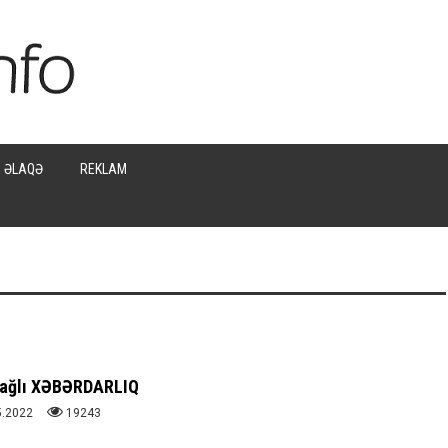
ƏLAQƏ
REKLAM
 bağlı XƏBƏRDARLIQ
5.2022
19243