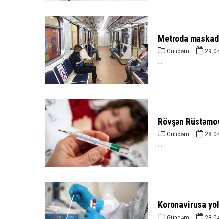
Metroda maskadan
Gündəm
29.0
...
Rövşən Rüstəmov:
Gündəm
28.0
...
Koronavirusa yol
Gündəm
28.0