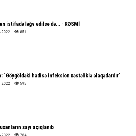
 istifadə ləğv edilsə də... - RƏSMİ
4.2022
851
 `Göygöldəki hadisə infeksion xəstəliklə əlaqədardır`
4.2022
595
uxanların sayı açıqlanıb
4.2022
784