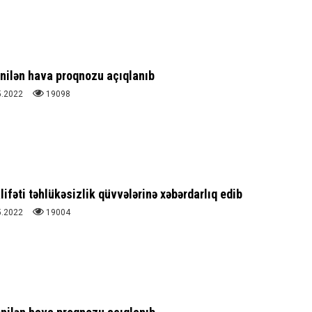
nilən hava proqnozu açıqlanıb
5.2022
19098
ifəti təhlükəsizlik qüvvələrinə xəbərdarlıq edib
5.2022
19004