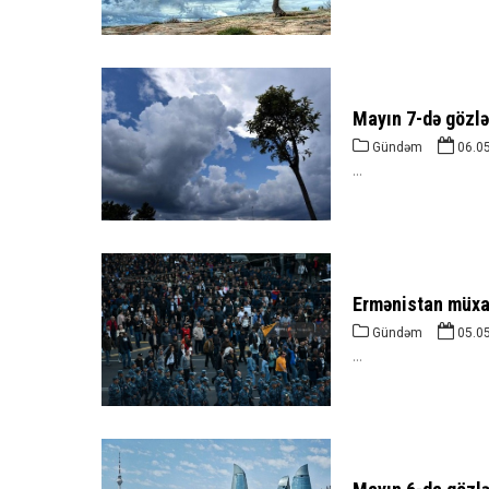
Mayın 7-də gözlə
Gündəm
06.0
...
Ermənistan müxal
Gündəm
05.0
...