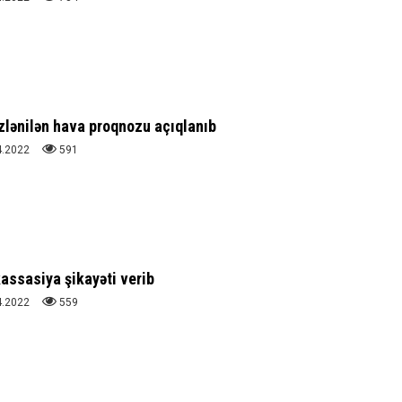
zlənilən hava proqnozu açıqlanıb
4.2022
591
assasiya şikayəti verib
4.2022
559