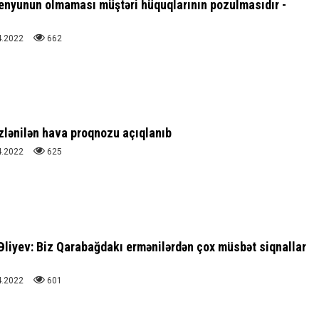
enyunun olmaması müştəri hüquqlarının pozulmasıdır -
4.2022
662
zlənilən hava proqnozu açıqlanıb
4.2022
625
Əliyev: Biz Qarabağdakı ermənilərdən çox müsbət siqnallar
4.2022
601