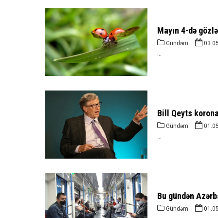
Mayın 4-də gözlə
Gündəm
03.0
...
Bill Qeyts koron
Gündəm
01.0
...
Bu gündən Azərba
Gündəm
01.0