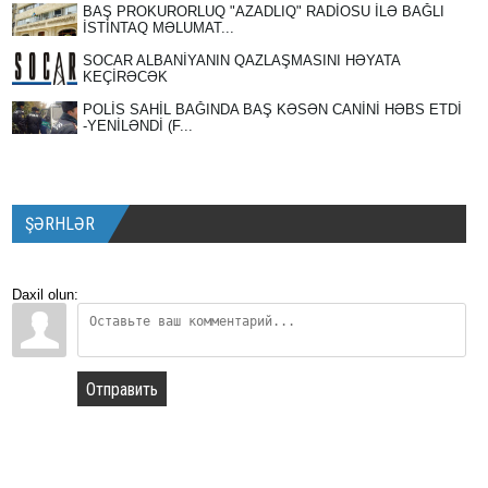
BAŞ PROKURORLUQ "AZADLIQ" RADİOSU İLƏ BAĞLI
İSTİNTAQ MƏLUMAT...
SOCAR ALBANİYANIN QAZLAŞMASINI HƏYATA
KEÇİRƏCƏK
POLİS SAHİL BAĞINDA BAŞ KƏSƏN CANİNİ HƏBS ETDİ
-YENİLƏNDİ (F...
ŞƏRHLƏR
Daxil olun:
Отправить