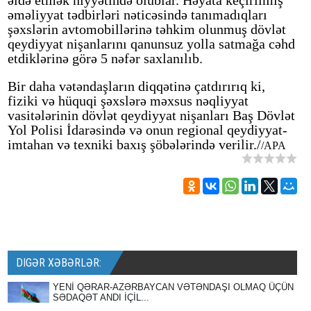
əldə etmək niyyətində olublar. Həyata keçirilmiş
əməliyyat tədbirləri nəticəsində tanımadıqları
şəxslərin avtomobillərinə təhkim olunmuş dövlət
qeydiyyat nişanlarını qanunsuz yolla satmağa cəhd
etdiklərinə görə 5 nəfər saxlanılıb.
Bir daha vətəndaşların diqqətinə çatdırırıq ki,
fiziki və hüquqi şəxslərə məxsus nəqliyyat
vasitələrinin dövlət qeydiyyat nişanları Baş Dövlət
Yol Polisi İdarəsində və onun regional qeydiyyat-
imtahan və texniki baxış şöbələrində verilir./
/APA
DIGƏR XƏBƏRLƏR:
YENİ QƏRAR-AZƏRBAYCAN VƏTƏNDAŞI OLMAQ ÜÇÜN
SƏDAQƏT ANDI İÇİL...