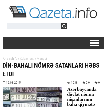
Ana səhifə
›
Xəbər lenti
›
Manşet
DİN-BAHALI NÖMRƏ SATANLARI HƏBS
ETDİ
16.01.2015
1038
0.0
0
Azərbaycanda
dövlət nömrə
nişanlarının
baha qiymətə