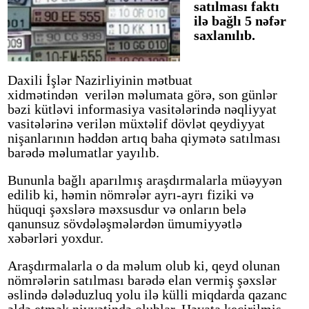
satılması faktı
ilə bağlı 5 nəfər
saxlanılıb.
Daxili İşlər Nazirliyinin mətbuat
xidmətindən verilən məlumata görə, son günlər
bəzi kütləvi informasiya vasitələrində nəqliyyat
vasitələrinə verilən müxtəlif dövlət qeydiyyat
nişanlarının həddən artıq baha qiymətə satılması
barədə məlumatlar yayılıb.
Bununla bağlı aparılmış araşdırmalarla müəyyən
edilib ki, həmin nömrələr ayrı-ayrı fiziki və
hüquqi şəxslərə məxsusdur və onların belə
qanunsuz sövdələşmələrdən ümumiyyətlə
xəbərləri yoxdur.
Araşdırmalarla o da məlum olub ki, qeyd olunan
nömrələrin satılması barədə elan vermiş şəxslər
əslində dələduzluq yolu ilə külli miqdarda qazanc