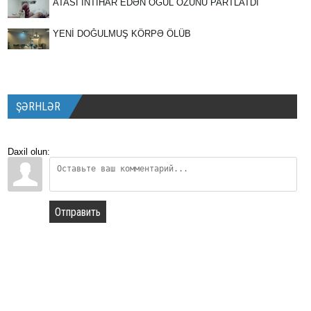
ATASI İNTİHAR EDƏN OĞUL ÖZÜNÜ PARTLATDI
YENİ DOĞULMUŞ KÖRPƏ ÖLÜB
ŞƏRHLƏR
Daxil olun:
Отправить