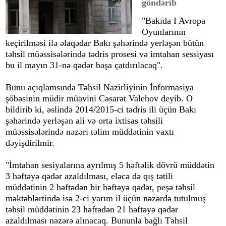
göndərib
"Bakıda I Avropa
Oyunlarının
keçirilməsi ilə əlaqədar Bakı şəhərində yerləşən bütün
təhsil müəssisələrində tədris prosesi və imtahan sessiyası
bu il mayın 31-nə qədər başa çatdırılacaq".
Bunu açıqlamsında Təhsil Nazirliyinin İnformasiya
şöbəsinin müdir müavini Cəsarət Valehov deyib. O
bildirib ki, əslində 2014/2015-ci tədris ili üçün Bakı
şəhərində yerləşən ali və orta ixtisas təhsili
müəssisələrində nəzəri təlim müddətinin vaxtı
dəyişdirilmir.
"İmtahan sesiyalarına ayrılmış 5 həftəlik dövrü müddətin
3 həftəyə qədər azaldılması, eləcə də qış tətili
müddətinin 2 həftədən bir həftəyə qədər, peşə təhsil
məktəblərtində isə 2-ci yarım il üçün nəzərdə tutulmuş
təhsil müddətinin 23 həftədən 21 həftəyə qədər
azaldılması nəzərə alınacaq. Bununla bağlı Təhsil