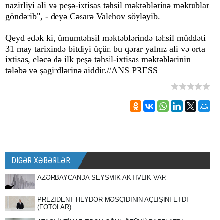
nazirliyi ali və peşə-ixtisas təhsil məktəblərinə məktublar
göndərib", - deyə Cəsarə Valehov söyləyib.
Qeyd edək ki, ümumtəhsil məktəblərində təhsil müddəti
31 may tarixində bitdiyi üçün bu qərar yalnız ali və orta
ixtisas, eləcə də ilk peşə təhsil-ixtisas məktəblərinin
tələbə və şagirdlərinə aiddir.//
ANS PRESS
DIGƏR XƏBƏRLƏR:
AZƏRBAYCANDA SEYSMİK AKTİVLİK VAR
PREZİDENT HEYDƏR MƏSÇİDİNİN AÇLIŞINI ETDİ
(FOTOLAR)