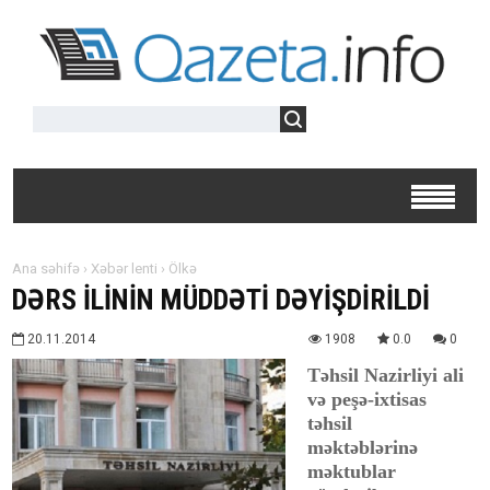
Ana səhifə
›
Xəbər lenti
›
Ölkə
DƏRS İLİNİN MÜDDƏTİ DƏYİŞDİRİLDİ
20.11.2014
1908
0.0
0
Təhsil Nazirliyi ali
və peşə-ixtisas
təhsil
məktəblərinə
məktublar