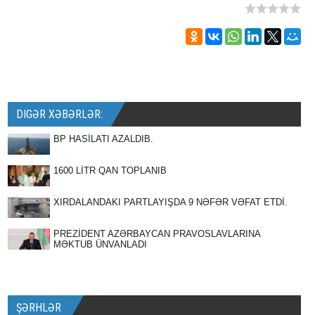
DIGƏR XƏBƏRLƏR:
BP HASİLATI AZALDIB.
1600 LİTR QAN TOPLANIB
XIRDALANDAKI PARTLAYIŞDA 9 NƏFƏR VƏFAT ETDİ.
PREZİDENT AZƏRBAYCAN PRAVOSLAVLARINA
MƏKTUB ÜNVANLADI
ŞƏRHLƏR