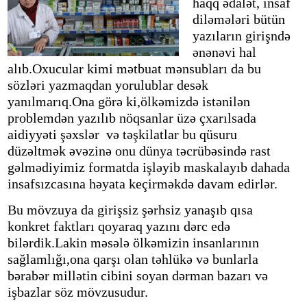
haqq ədalət, insaf
diləmələri bütün
yazıların girişndə
ənənəvi hal
alıb.Oxucular kimi mətbuat mənsubları da bu
sözləri yazmaqdan yorulublar desək
yanılmarıq.Ona görə ki,ölkəmizdə istənilən
problemdən yazılıb nöqsanlar üzə çxarılsada
aidiyyəti şəxslər və təşkilatlar bu qüsuru
düzəltmək əvəzinə onu dünya təcrübəsində rast
gəlmədiyimiz formatda işləyib maskalayıb dahada
insafsızcasına həyata keçirməkdə davam edirlər.
Bu mövzuya da girişsiz şərhsiz yanaşıb qısa
konkret faktları qoyaraq yazını dərc edə
bilərdik.Lakin məsələ ölkəmizin insanlarının
sağlamlığı,ona qarşı olan təhlükə və bunlarla
bərabər millətin cibini soyan dərman bazarı və
işbazlar söz mövzusudur.