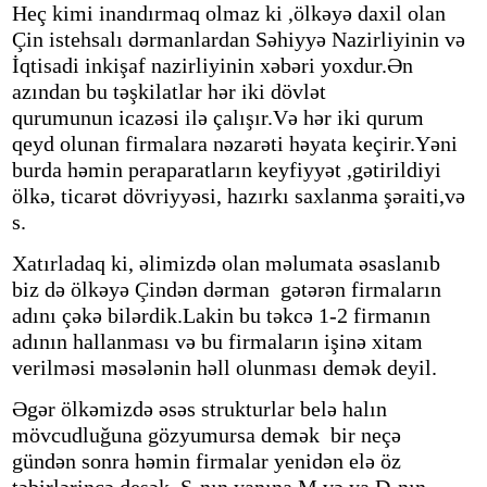
Heç kimi inandırmaq olmaz ki ,ölkəyə daxil olan
Çin istehsalı dərmanlardan Səhiyyə Nazirliyinin və
İqtisadi inkişaf nazirliyinin xəbəri yoxdur.Ən
azından bu təşkilatlar hər iki dövlət
qurumunun icazəsi ilə çalışır.Və hər iki qurum
qeyd olunan firmalara nəzarəti həyata keçirir.Yəni
burda həmin peraparatların keyfiyyət ,gətirildiyi
ölkə, ticarət dövriyyəsi, hazırkı saxlanma şəraiti,və
s.
Xatırladaq ki, əlimizdə olan məlumata əsaslanıb
biz də ölkəyə Çindən dərman gətərən firmaların
adını çəkə bilərdik.Lakin bu təkcə 1-2 firmanın
adının hallanması və bu firmaların işinə xitam
verilməsi məsələnin həll olunması demək deyil.
Əgər ölkəmizdə əsəs strukturlar belə halın
mövcudluğuna gözyumursa demək bir neçə
gündən sonra həmin firmalar yenidən elə öz