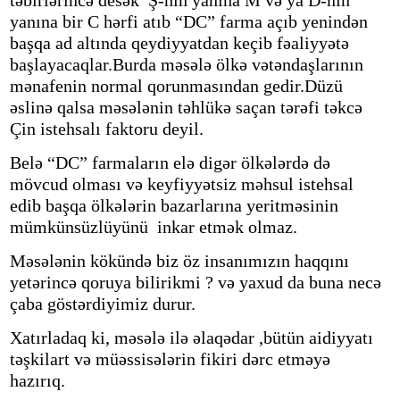
təbirlərincə desək Ş-nın yanına M və ya D-nın
yanına bir C hərfi atıb “DC” farma açıb yenindən
başqa ad altında qeydiyyatdan keçib fəaliyyətə
başlayacaqlar.Burda məsələ ölkə vətəndaşlarının
mənafenin normal qorunmasından gedir.Düzü
əslinə qalsa məsələnin təhlükə saçan tərəfi təkcə
Çin istehsalı faktoru deyil.
Belə “DC” farmaların elə digər ölkələrdə də
mövcud olması və keyfiyyətsiz məhsul istehsal
edib başqa ölkələrin bazarlarına yeritməsinin
mümkünsüzlüyünü inkar etmək olmaz.
Məsələnin kökündə biz öz insanımızın haqqını
yetərincə qoruya bilirikmi ? və yaxud da buna necə
çaba göstərdiyimiz durur.
Xatırladaq ki, məsələ ilə əlaqədar ,bütün aidiyyatı
təşkilart və müəssisələrin fikiri dərc etməyə
hazırıq.