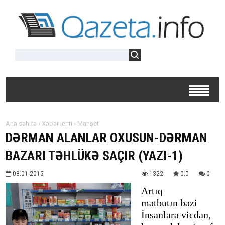
Ana səhifə
›
Xəbər lenti
›
Manşet
DƏRMAN ALANLAR OXUSUN-DƏRMAN
BAZARI TƏHLÜKƏ SAÇIR (YAZI-1)
08.01.2015
1322
0.0
0
Artıq
mətbutın bəzi
İnsanlara vicdan,