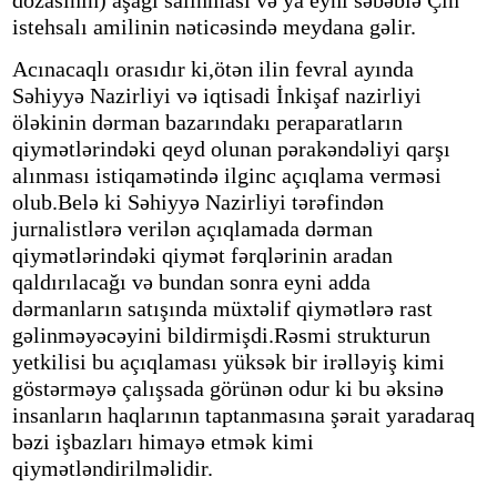
dozasının) aşağı salınması və ya eyni səbəblə Çin
istehsalı amilinin nəticəsində meydana gəlir.
Acınacaqlı orasıdır ki,ötən ilin fevral ayında
Səhiyyə Nazirliyi və iqtisadi İnkişaf nazirliyi
öləkinin dərman bazarındakı peraparatların
qiymətlərindəki qeyd olunan pərakəndəliyi qarşı
alınması istiqamətində ilginc açıqlama verməsi
olub.Belə ki Səhiyyə Nazirliyi tərəfindən
jurnalistlərə verilən açıqlamada dərman
qiymətlərindəki qiymət fərqlərinin aradan
qaldırılacağı və bundan sonra eyni adda
dərmanların satışında müxtəlif qiymətlərə rast
gəlinməyəcəyini bildirmişdi.Rəsmi strukturun
yetkilisi bu açıqlaması yüksək bir irəlləyiş kimi
göstərməyə çalışsada görünən odur ki bu əksinə
insanların haqlarının taptanmasına şərait yaradaraq
bəzi işbazları himayə etmək kimi
qiymətləndirilməlidir.