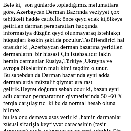
Belə ki, son günlərdə topladığımız məlumatlara
görə, Azərbaycan Dərman Bazrında vəziyyət çox
təhlükəli həddə çatıb.İlk öncə qeyd edək ki,ölkəyə
gətirilən dərman peraparatları haqqında
informasiya düzgün qeyd olunmayaraq istehlakçı
hüquqları kəskin şəkildə pozulur.Təsüfləndirici hal
orasıdır ki ,Azərbaycan dərman bazarına yeridilən
dərmanların bir hissəsi Çin istehsalıdır lakin
həmin dərmanlar Rusiya,Türkiyə ,Ukrayna və
avropa ölkələrinin malı kimi təqdim olunur.
Bu səbəbdən də Dərman bazarında eyni adda
dərmanlarda müxtəlif qiymətlərə rast
gəlirik.Heyrət doğuran səbəb odur ki, bəzən eyni
adlı dərman peraparatının qiymətlərində 50 -60 %
fərqlə qarşılaşırıq ki bu da normal hesab oluna
bilməz
bu isə onu deməyə əsas verir ki ,həmin dərmanlar
xüsusi sifarişlə keyfiyyət dərəcəsinin (təsir