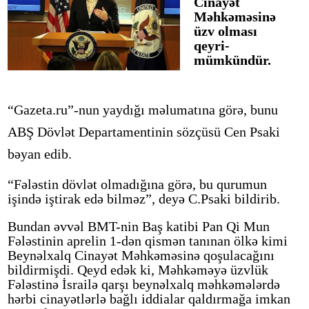
Cinayət
Məhkəməsinə
üzv olması
qeyri-
mümkündür.
“Gazeta.ru”-nun yaydığı məlumatına görə, bunu
ABŞ Dövlət Departamentinin sözçüsü Cen Psaki
bəyan edib.
“Fələstin dövlət olmadığına görə, bu qurumun
işində iştirak edə bilməz”, deyə C.Psaki bildirib.
Bundan əvvəl BMT-nin Baş katibi Pan Qi Mun
Fələstinin aprelin 1-dən qismən tanınan ölkə kimi
Beynəlxalq Cinayət Məhkəməsinə qoşulacağını
bildirmişdi. Qeyd edək ki, Məhkəməyə üzvlük
Fələstinə İsrailə qarşı beynəlxalq məhkəmələrdə
hərbi cinayətlərlə bağlı iddialar qaldırmağa imkan