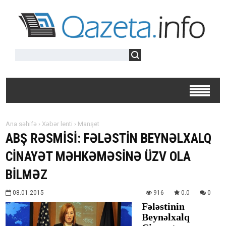
Ana səhifə
›
Xəbər lenti
›
Manşet
ABŞ RƏSMİSİ: FƏLƏSTİN BEYNƏLXALQ
CİNAYƏT MƏHKƏMƏSİNƏ ÜZV OLA
BİLMƏZ
08.01.2015
916
0.0
0
Fələstinin
Beynəlxalq