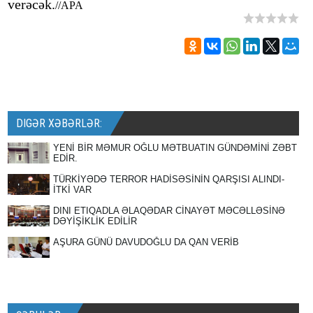
verəcək.
//APA
DIGƏR XƏBƏRLƏR:
YENİ BİR MƏMUR OĞLU MƏTBUATIN GÜNDƏMİNİ ZƏBT
EDİR.
TÜRKİYƏDƏ TERROR HADİSƏSİNİN QARŞISI ALINDI-
İTKİ VAR
DINI ETIQADLA ƏLAQƏDAR CİNAYƏT MƏCƏLLƏSİNƏ
DƏYİŞİKLİK EDİLİR
AŞURA GÜNÜ DAVUDOĞLU DA QAN VERİB